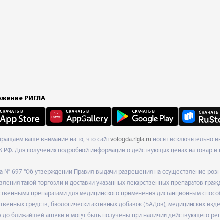
жение РИГЛА
Обращаем ваше внимание на то, что сайт
vologda.rigla.ru
носит исключительно ин
К РФ. Для получения подробной информации о действующих ценах на товар и 
ода № 697 "Об утверждении Правил выдачи разрешения на осуществление роз
ления такой торговли и доставки указанных лекарственных препаратов граж
твенными препаратами для медицинского применения дистанционным способом
венных средств, биологически активных добавок (БАДов), медицинских издел
 до ближайшей аптеки и могут быть получены при наличии действующего рец