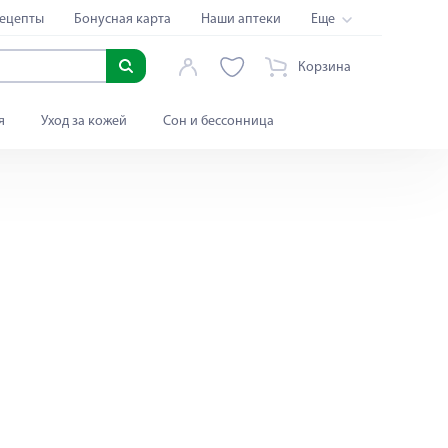
ецепты
Бонусная карта
Наши аптеки
Еще
Корзина
я
Уход за кожей
Сон и бессонница