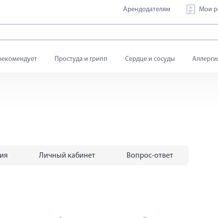
Арендодателям
Мои р
рекомендует
Простуда и грипп
Сердце и сосуды
Аллерги
тия
Личный кабинет
Вопрос-ответ