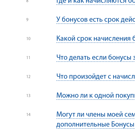
Где и как начисляются б
У бонусов есть срок дей
Какой срок начисления 
Что делать если бонусы 
Что произойдет с начис
Можно ли к одной покуп
Могут ли члены моей сем
дополнительные Бонусы 