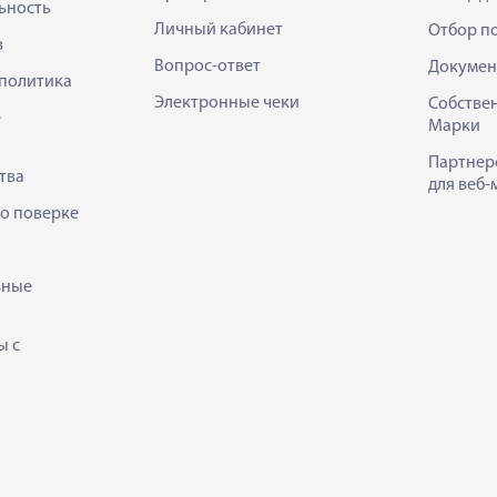
ьность
Личный кабинет
Отбор п
в
Вопрос-ответ
Докумен
политика
Электронные чеки
Собстве
е
Марки
Партнер
тва
для веб-
 о поверке
ьные
ы с