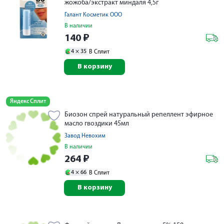
жожоба/экстракт миндаля 4,5г
Галант Косметик ООО
В наличии
140
₽
4 ×
35
В Сплит
В корзину
Яндекс Сплит
Биозон спрей натуральный репеллент эфирное
масло гвоздики 45мл
Завод Невохим
В наличии
264
₽
4 ×
66
В Сплит
В корзину