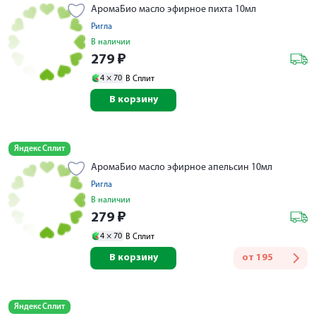
АромаБио масло эфирное пихта 10мл
Ригла
В наличии
279
₽
4 ×
70
В Сплит
В корзину
Яндекс Сплит
АромаБио масло эфирное апельсин 10мл
Ригла
В наличии
279
₽
4 ×
70
В Сплит
В корзину
от
195
Яндекс Сплит