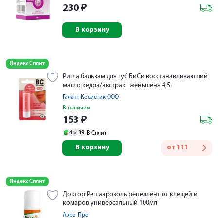
230
₽
В корзину
Яндекс Сплит
Ригла бальзам для губ БиСи восстанавливающий
масло кедра/экстракт женьшеня 4,5г
Галант Косметик ООО
В наличии
153
₽
4 ×
39
В Сплит
В корзину
от
111
Яндекс Сплит
Доктор Реп аэрозоль репеллент от клещей и
комаров универсальный 100мл
Аэро-Про