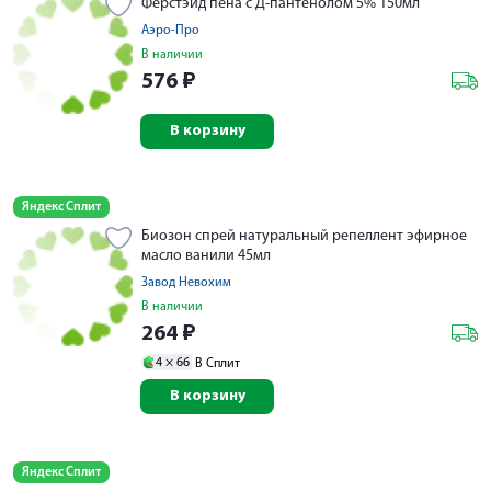
Ферстэйд пена с Д-пантенолом 5% 150мл
Аэро-Про
В наличии
576
₽
В корзину
Яндекс Сплит
Биозон спрей натуральный репеллент эфирное
масло ванили 45мл
Завод Невохим
В наличии
264
₽
4 ×
66
В Сплит
В корзину
Яндекс Сплит