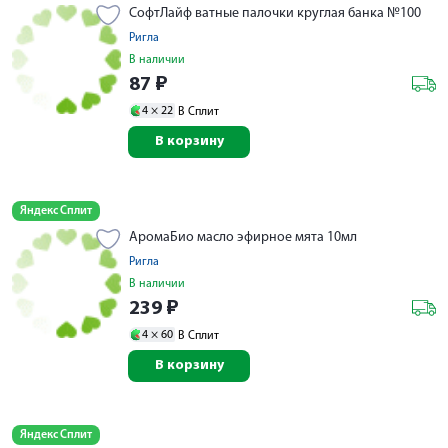
СофтЛайф ватные палочки круглая банка №100
Ригла
В наличии
87
₽
4 ×
22
В Сплит
В корзину
Яндекс Сплит
АромаБио масло эфирное мята 10мл
Ригла
В наличии
239
₽
4 ×
60
В Сплит
В корзину
Яндекс Сплит