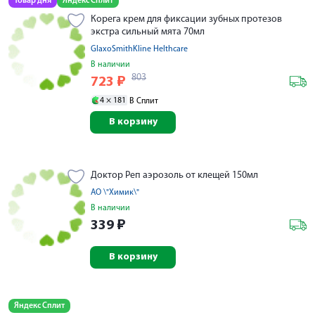
Товар дня
Яндекс Сплит
Корега крем для фиксации зубных протезов
экстра сильный мята 70мл
GlaxoSmithKline Helthcare
В наличии
803
723
₽
4 ×
181
В Сплит
В корзину
Доктор Реп аэрозоль от клещей 150мл
АО \"Химик\"
В наличии
339
₽
В корзину
Яндекс Сплит