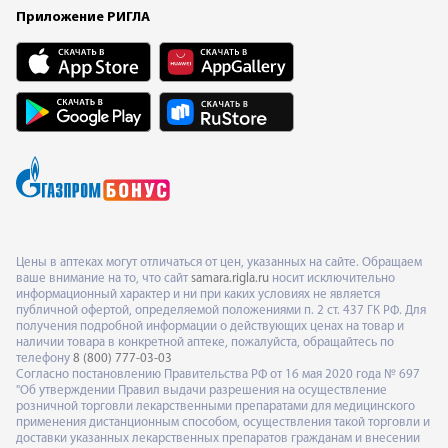
Приложение РИГЛА
Цены в аптеках могут отличаться от цен, указанных на сайте. Обращаем
ваше внимание на то, что сайт
samara.rigla.ru
носит исключительно
информационный характер и ни при каких условиях не является
публичной офертой, определяемой положениями п. 2 ст. 437 ГК РФ. Для
получения подробной информации о действующих ценах на товар и
наличии товара в конкретной аптеке, пожалуйста, обращайтесь по
телефону
8 (800) 777-03-03
Согласно постановлению Правительства РФ от 16 мая 2020 года № 697
"Об утверждении Правил выдачи разрешения на осуществление
розничной торговли лекарственными препаратами для медицинского
применения дистанционным способом, осуществления такой торговли и
доставки указанных лекарственных препаратов гражданам и внесении