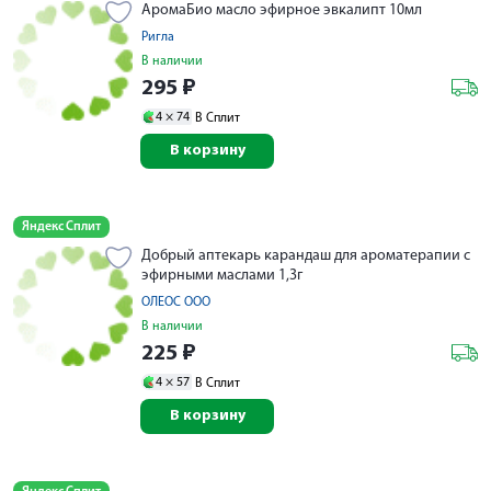
АромаБио масло эфирное эвкалипт 10мл
Ригла
В наличии
295
₽
4 ×
74
В Сплит
В корзину
Яндекс Сплит
Добрый аптекарь карандаш для ароматерапии с
эфирными маслами 1,3г
ОЛЕОС ООО
В наличии
225
₽
4 ×
57
В Сплит
В корзину