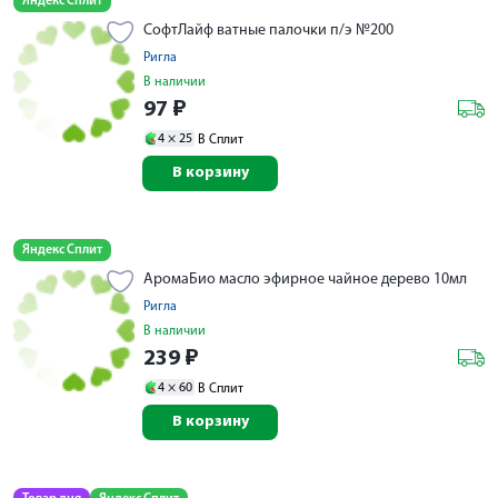
Яндекс Сплит
СофтЛайф ватные палочки п/э №200
Ригла
В наличии
97
₽
4 ×
25
В Сплит
В корзину
Яндекс Сплит
АромаБио масло эфирное чайное дерево 10мл
Ригла
В наличии
239
₽
4 ×
60
В Сплит
В корзину