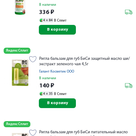
В наличии
336
₽
4 ×
84
В Сплит
В корзину
Яндекс Сплит
Ригла бальзам для губ БиСи защитный масло ши/
экстракт зеленого чая 4,5г
Галант Косметик ООО
В наличии
140
₽
4 ×
35
В Сплит
В корзину
Яндекс Сплит
Ригла бальзам для губ БиСи питательный масло