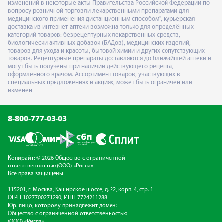
изменений в некоторые акты Правительства Российской Федерации по
вопросу розничной торговли лекарственными препаратами для
медицинского применения дистанционным способом", курьерская
доставка из интернет-аптеки возможна только для определённых
категорий товаров: безрецептурных лекарственных средств,
биологически активных добавок (БАДов), медицинских изделий,
товаров для ухода и красоты, бытовой химии и других сопутствующих
товаров. Рецептурные препараты доставляются до ближайшей аптеки и
могут быть получены при наличии действующего рецепта,
оформленного врачом. Ассортимент товаров, участвующих в
специальных предложениях и акциях, может быть ограничен или
изменен
8-800-777-03-03
Копирайт: © 2026 Общество с ограниченной
ответственностью (ООО) «Ригла»
Все права защищены
115201, г. Москва, Каширское шоссе, д. 22, корп. 4, стр. 1
ОГРН 1027700271290; ИНН 7724211288
Юр. лицо, которому принадлежит домен:
Общество с ограниченной ответственностью
(ООО) «Ригла»