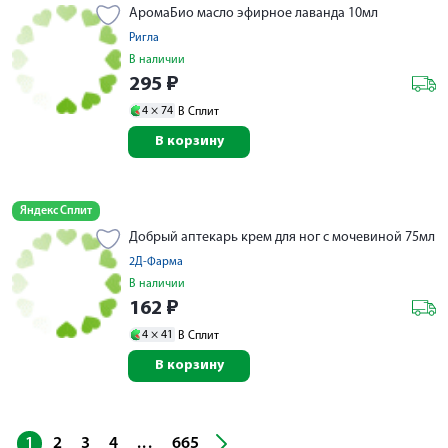
АромаБио масло эфирное лаванда 10мл
Ригла
В наличии
295
₽
4 ×
74
В Сплит
В корзину
Яндекс Сплит
Добрый аптекарь крем для ног с мочевиной 75мл
2Д-Фарма
В наличии
162
₽
4 ×
41
В Сплит
В корзину
...
1
2
3
4
665