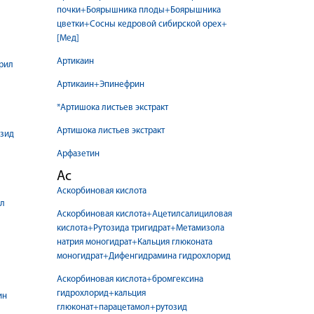
почки+Боярышника плоды+Боярышника
цветки+Сосны кедровой сибирской орех+
[Мед]
Артикаин
рил
Артикаин+Эпинефрин
*Артишока листьев экстракт
Артишока листьев экстракт
зид
Арфазетин
Ас
Аскорбиновая кислота
л
Аскорбиновая кислота+Ацетилсалициловая
кислота+Рутозида тригидрат+Метамизола
натрия моногидрат+Кальция глюконата
моногидрат+Дифенгидрамина гидрохлорид
Аскорбиновая кислота+бромгексина
гидрохлорид+кальция
ин
глюконат+парацетамол+рутозид