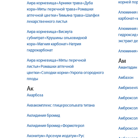
корней по
Аира корневища+Арники трава+Дуба
кора+Мяты перечной трава+Ромашки
Алюминия 
аптечной цветки+Тимьяна трава+Шалфея
карбонат+м
лекарственного листья
Алюминия 
Аира корневища+Висмута
гидроксид
субнитрат+Крушины ольховидной
экстракт д
кора+Магния карбонат+Натрия
гидрокарбонат
Алюминия 
Ам
Аира корневища+Мяты перечной
листья+Ромашки аптечной
Амантадин
цветки+Солодки корни+Укропа огородного
Амбазон
плоды
Ак
Амбризент
Акарбоза
Амброксол
Аквакомплекс глицеросольвата титана
Амброксол
Аклидиния бромид
Амброксол
Аклидиния бромид+Формотерол
Амброксол
Аконитум+Арсенум иодатум+Рус