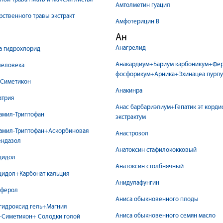
Амтолметин гуацил
рственного травы экстракт
Амфотерицин В
Ан
Анагрелид
а гидрохлорид
Анакардиум+Бариум карбоникум+Фе
человека
фосфорикум+Арника+Эхинацеа пурпу
Симетикон
Анакинра
атрия
Анас барбариэлиум+Гепатик эт корди
амил-Триптофан
экстрактум
тамил-Триптофан+Аскорбиновая
Анастрозол
ендазол
Анатоксин стафилококковый
цидол
Анатоксин столбнячный
цидол+Карбонат кальция
Анидулафунгин
оферол
Аниса обыкновенного плоды
гидроксид гель+Магния
Аниса обыкновенного семян масло
+Симетикон+ Солодки голой