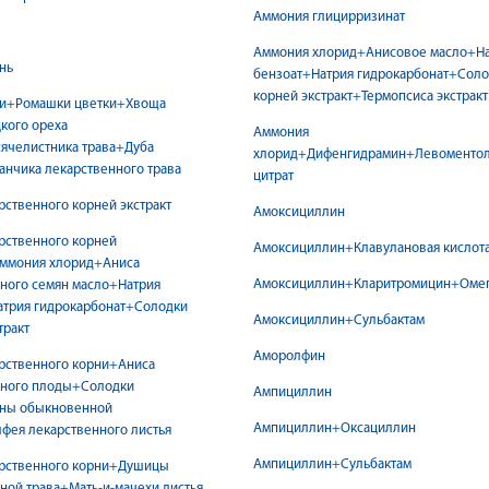
Аммония глицирризинат
Аммония хлорид+Анисовое масло+На
нь
бензоат+Натрия гидрокарбонат+Сол
корней экстракт+Термопсиса экстракт
ни+Ромашки цветки+Хвоща
кого ореха
Аммония
ячелистника трава+Дуба
хлорид+Дифенгидрамин+Левоменто
нчика лекарственного трава
цитрат
рственного корней экстракт
Амоксициллин
рственного корней
Амоксициллин+Клавулановая кислот
Аммония хлорид+Аниса
Амоксициллин+Кларитромицин+Оме
ного семян масло+Натрия
атрия гидрокарбонат+Солодки
Амоксициллин+Сульбактам
тракт
Аморолфин
рственного корни+Аниса
ного плоды+Солодки
Ампициллин
ны обыкновенной
Ампициллин+Оксациллин
фея лекарственного листья
Ампициллин+Сульбактам
арственного корни+Душицы
ой трава+Мать-и-мачехи листья