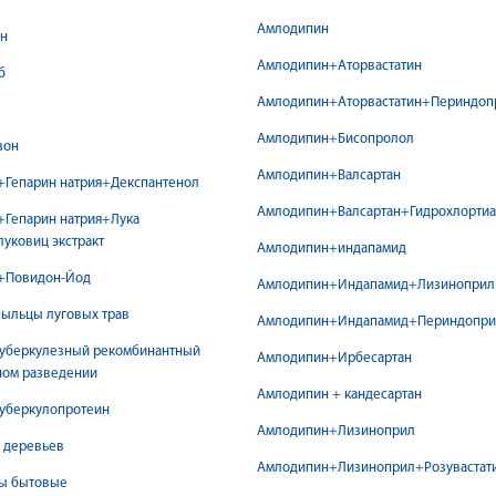
Амлодипин
н
Амлодипин+Аторвастатин
б
Амлодипин+Аторвастатин+Периндоп
Амлодипин+Бисопролол
зон
Амлодипин+Валсартан
+Гепарин натрия+Декспантенол
Амлодипин+Валсартан+Гидрохлортиа
+Гепарин натрия+Лука
луковиц экстракт
Амлодипин+индапамид
+Повидон-Йод
Амлодипин+Индапамид+Лизиноприл
пыльцы луговых трав
Амлодипин+Индапамид+Периндопри
туберкулезный рекомбинантный
Амлодипин+Ирбесартан
ном разведении
Амлодипин + кандесартан
ерец+Солодка+Терминалия+Левоментол
туберкулопротеин
Амлодипин+Лизиноприл
 деревьев
Амлодипин+Лизиноприл+Розувастат
ы бытовые