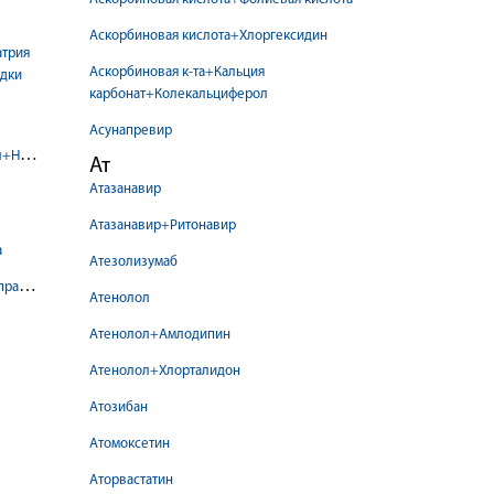
Аскорбиновая кислота+Хлоргексидин
трия
Аскорбиновая к-та+Кальция
одки
карбонат+Колекальциферол
Асунапревир
л+Натрия
Ат
Атазанавир
Атазанавир+Ритонавир
а
Атезолизумаб
празол
Атенолол
Атенолол+Амлодипин
Атенолол+Хлорталидон
Атозибан
Атомоксетин
Аторвастатин