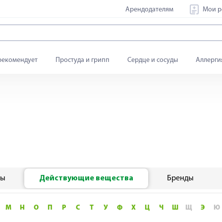
Арендодателям
Мои р
рекомендует
Простуда и грипп
Сердце и сосуды
Аллерги
мы
Действующие вещества
Бренды
М
Н
О
П
Р
С
Т
У
Ф
Х
Ц
Ч
Ш
Щ
Э
Ю