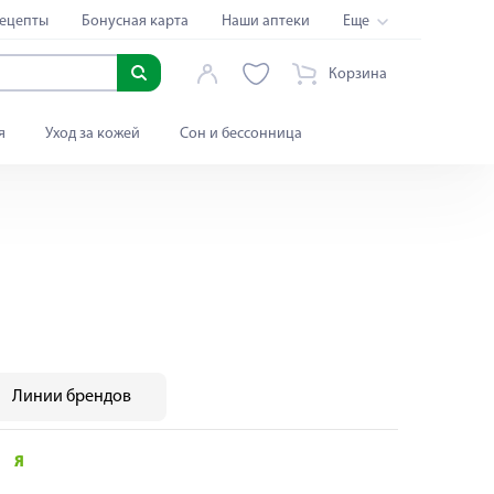
ецепты
Бонусная карта
Наши аптеки
Еще
Корзина
я
Уход за кожей
Сон и бессонница
Линии брендов
Я