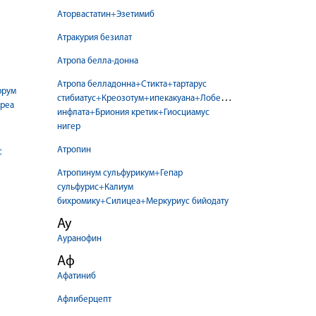
Аторвастатин+Эзетимиб
Атракурия безилат
Атропа белла-донна
Атропа белладонна+Стикта+тартарус
ррум
стибиатус+Креозотум+ипекакуана+Лобелия
реа
инфлата+Бриония кретик+Гиосциамус
нигер
Атропин
с
Атропинум сульфурикум+Гепар
сульфурис+Калиум
бихромику+Силицеа+Меркуриус бийодату
Ау
Ауранофин
Аф
Афатиниб
Афлиберцепт