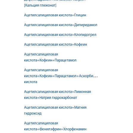
[Кальция глюконат]
Ацетилсалициловая кислота+Глицин
Ацетилсалициловая кислота+Дипиридамол
Ацетилсалициловая кислота+Клопидогрел
Ацетилсалициловая кислота+Кофеин
Ацетилсалициловая
кислота+Кофеин+Парацетамол
Ацетилсалициловая
кислота+Кофеин+Парацетамол+Аскорбиновая
кислота
Ацетилсалициловая кислота+Лимонная
кислота+Натрия гидрокарбонат
Ацетилсалициловая кислота+Магния
гидроксид
Ацетилсалициловая
кислота+Фенилэфрин+Хлорфенамин