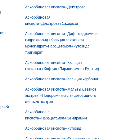
Аскорбиновая кислота+Декстроза
л
Аскорбиновая
кислота+Декстроза+Сахароза
тин
Аскорбиновая кислота+Дифенгидрамина
гидрохлорид+Кальция глюконата
моногидрат+Парацетамол+Рутозида
тригидрат
Аскорбиновая кислота+Кальция
глюконат+Кофеин+Парацетамол+Рутозид
Аскорбиновая кислота+Кальция карбонат
Аскорбиновая кислота+Мальвы цветков
экстракт+Подорожника ланцетовидного
листьев экстракт
орней
Аскорбиновая
кислота+Парацетамол+Фенирамин
Аскорбиновая кислота+Рутозид
ы
Аскорбиновая кислота+Фолиевая кислота