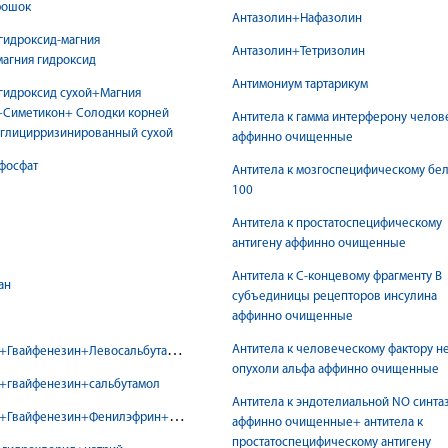
рошок
Антазолин+Нафазолин
гидроксид-магния
Антазолин+Тетризолин
агния гидроксид
Антимониум тартарикум
гидроксид сухой+Магния
+Симетикон+ Солодки корней
Антитела к гамма интерферону челов
еглицирризинированный сухой
аффинно очищенные
фосфат
Антитела к мозгоспецифическому бел
100
Антитела к простатоспецифическому
антигену аффинно очищенные
Антитела к С-концевому фрагменту В
ан
субъединицы рецепторов инсулина
аффинно очищенные
Антитела к человеческому фактору н
+Гвайфенезин+Левосальбутамол
опухоли альфа аффинно очищенные
+гвайфенезин+сальбутамол
Антитела к эндотелиальной NO синта
+Гвайфенезин+Фенилэфрин+Хлорфенамин
аффинно очищенные+ антитела к
простатоспецифическому антигену