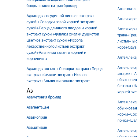
боярышника+натрия бромид
Алтеплаза
Адхатоды сосудистой листьев экстракт
Алтея коре
сухой +Солодки голой корней экстракт
сухой+Перца длинного плодов и корней
Алтея кор
экстракт сухой +Фиалки фиалки душистой
трава+Грец
цветков экстракт сухой +Иссопа
листья+Тыс
лекарственного листьев экстракт
кора+Одува
сухой+Альпинии галанга корней и
Алтея лека
корневищ э
Алтея лека
Адхатоды экстакт+Солодки экстракт+Перца
экстракт+
экстракт+Фиалки экстракт+Иссопа
обыкновен
экстракт+Альпинии галанга экстракт
бензоат+Н
Аз
корней экс
Азаметония бромид
Алтея лека
Азапентацен
обыкновен
корни+Сос
Азатиоприн
почки+Шал
Азацитидин
Алтея лек
обыкновенн