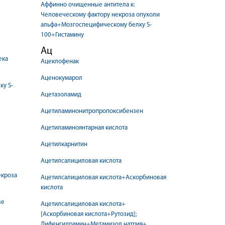
Аффинно очищенные антитела к:
Человеческому фактору некроза опухоли
альфа+Мозгоспецифическому белку S-
100+Гистамину
Ац
ека
Ацеклофенак
Аценокумарол
ку S-
Ацетазоламид
Ацетиламинонитропропоксибензен
Ацетиламиноянтарная кислота
Ацетилкарнитин
Ацетилсалициловая кислота
екроза
Ацетилсалициловая кислота+Аскорбиновая
кислота
зе
Ацетилсалициловая кислота+
[Аскорбиновая кислота+Рутозид];
Дифенгидрамин+Метамизол натрия+