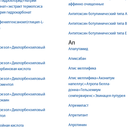
 гидрохлорид+натрий
аффинно очищенные
нат+экстракт термопсиса
рия гидрокарбонат
Антитоксин ботулинический типа А
фенилгексаноил)глицил-L-
Антитоксин ботулинический типа В
а
Антитоксин ботулинический типа Е
Ап
резол+Дихлорбензиловый
Апалутамид
Апиксабан
резол+Дихлорбензиловый
Апис меллифика
орбиновая кислота
Апис меллифика+Аконитум
резол+Дихлорбензиловый
напеллус+Атропа белла-
оментол
донна+Гельземиум
резол+Дихлорбензиловый
семпервиренс+Эхинацея пупурея
окаин
Апремиласт
резол+Дихлорбензиловый
ториум
Апрепитант
тол
Апротинин
ойная кислота