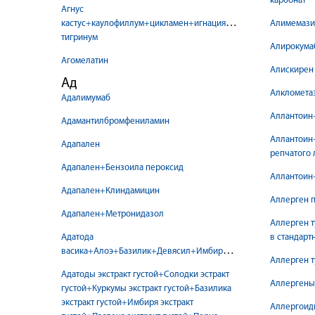
карбонат
Агнус
кастус+каулофиллум+цикламен+игнация+ирис+лилиум
Алимемази
тигринум
Алирокума
Агомелатин
Алискирен
Ад
Алкломета
Адалимумаб
Аллантоин
Адамантилбромфениламин
Аллантоин
Адапален
репчатого 
Адапален+Бензоила пероксид
Аллантоин
Адапален+Клиндамицин
Аллерген 
Адапален+Метронидазол
Аллерген 
Адатода
в стандарт
васика+Алоэ+Базилик+Девясил+Имбирь+Куркума+Паслен+П
Аллерген 
Адатоды экстракт густой+Солодки эстракт
Аллергены
густой+Куркумы экстракт густой+Базилика
экстракт густой+Имбиря экстракт
Аллергоид