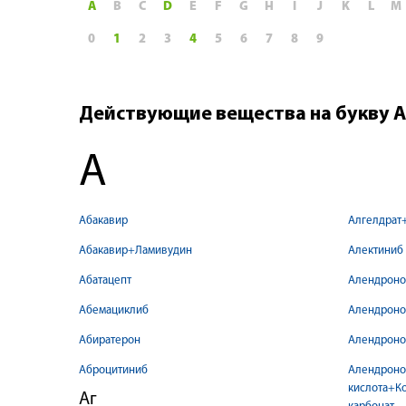
A
B
C
D
E
F
G
H
I
J
K
L
M
0
1
2
3
4
5
6
7
8
9
Действующие вещества на букву А
А
Абакавир
Алгелдрат
Абакавир+Ламивудин
Алектиниб
Абатацепт
Алендроно
Абемациклиб
Алендроно
Абиратерон
Алендроно
Аброцитиниб
Алендроно
кислота+К
Аг