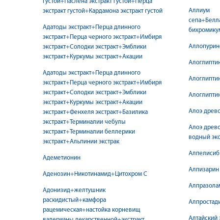
густой+Паслена экстракт густой+Перца
Аллиум
экстракт густой+Кардамона экстракт густой
сепа+Белл
Адатоды экстракт+Перца длинного
бихромику
экстракт+Перца черного экстракт+Имбиря
Аллопурин
экстракт+Солодки экстракт+Эмблики
экстракт+Куркумы экстракт+Акации
Алоглипти
Адатоды экстракт+Перца длинного
Алоглипти
экстракт+Перца черного экстракт+Имбиря
экстракт+Солодки экстракт+Эмблики
Алоглипти
экстракт+Куркумы экстракт+Акации
Алоэ древо
экстракт+Фенхеля экстракт+Базилика
экстракт+Терминалии чебулы
Алоэ древо
экстракт+Терминалии беллерики
водный экс
экстракт+Альпинии экстрак
Алпелисиб
Адеметионин
Алпизарин
Аденозин+Никотинамид+Цитохром С
Алпразола
Адонизид+желтушник
раскидистый+камфора
Алпростад
рацемическая+настойка корневищ
Алтайский 
валерианы лекарственной+экстракт