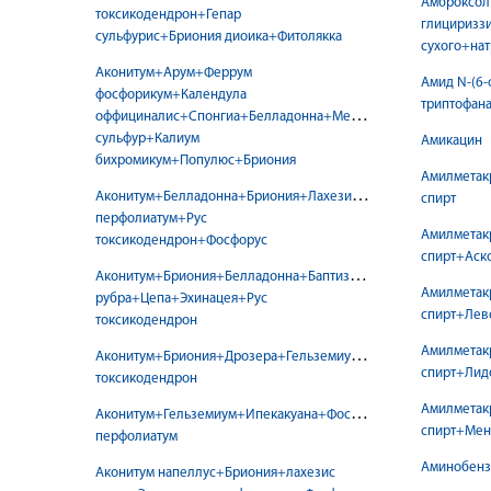
Амброксол
токсикодендрон+Гепар
глицириззи
сульфурис+Бриония диоика+Фитолякка
сухого+нат
Аконитум+Арум+Феррум
Амид N-(6-
фосфорикум+Календула
триптофан
оффициналис+Спонгиа+Белладонна+Меркуриус+Гепар
сульфур+Калиум
Амикацин
бихромикум+Популюс+Бриония
Амилметак
Аконитум+Белладонна+Бриония+Лахезис+Эупаториум
спирт
перфолиатум+Рус
Амилметак
токсикодендрон+Фосфорус
спирт+Аск
Аконитум+Бриония+Белладонна+Баптизия+Гельземиум+Хина
Амилметак
рубра+Цепа+Эхинацея+Рус
спирт+Лев
токсикодендрон
Амилметак
Аконитум+Бриония+Дрозера+Гельземиум+Фосфорус+Рус
спирт+Лид
токсикодендрон
Амилметак
Аконитум+Гельземиум+Ипекакуана+Фосфорус+Бриония+Эупа
спирт+Мен
перфолиатум
Аминобенз
Аконитум напеллус+Бриония+лахезис