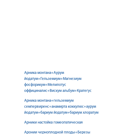
Арника монтана+Аурум
йодатум+Гельземиум+Магнезиум
фосфорикум+Мелилотус
оффициналис+Вискум альбум+Кратегус
Арника монтана+гельземиум
семпервиренс+анамирта коккулюс+аурум
йодатум+бариум йодатум+бариум хлоратум
Арники настойка гомеопатическая
Аронии черноплодной плоды+Березы