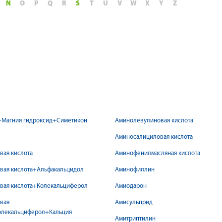
N
O
P
Q
R
S
T
U
V
W
X
Y
Z
+Магния гидроксид+Симетикон
Аминолевулиновая кислота
Аминосалициловая кислота
вая кислота
Аминофенилмасляная кислота
вая кислота+Альфакальцидол
Аминофиллин
вая кислота+Колекальциферол
Амиодарон
вая
Амисульприд
олекальциферол+Кальция
Амитриптилин