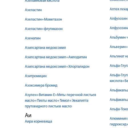
Азелаиновая кислота
Алтея лека
Азеластин
Алфузозин
Азеластин+Мометазон
Алфузозин
Азеластин+флутиказон
Альбумин 
Азенапин
Альверин+
Азилсартана медоксомил
Альгинат н
Азилсартана медоксомил+Амлодипин
Альфа-Глут
Азилсартана медоксомил+Хлорталидон
Альфа-Глу
Азитромицин
кислота+Б
Азоксимера бромид
Альфакаль
Азулен+Витамин Е+Мяты перечной листьев
Альфакаль
масло+Пихты масло+Тимол+Эвкалипта
прутовидного листьев масло
Альфа-Ток
Аи
Алюминия 
Аира корневища
гидроксид