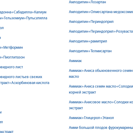
Амлодипин+Лозартан
Амлодипин+Олмесартана медоксоми
адонна+Сабадилла+Калиум
м+Гельземиум+Пульсатилла
Амлодипин+Периндоприл
ол
Амлодипин+Периндоприл+Розуваста
н
Амлодипин+рамиприл
н+Метформин
Амлодипин+Телмисартан
н+Пиоглитазон
Аммиак
видного лист
Аммиак+Аниса обыкновенного семян
масло
видного листьев свежих
тракт+Аскорбиновая кислота
Аммиак+Аниса семян масло+Солодки
корней экстракт
Аммиак+Анисовое масло+Солодки к
экстракт
м
Аммиак+Глицерол+Этанол
ил
Амми большой плодов фурокумарин
экстракт