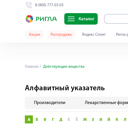
8 (800) 777-03-03
Каталог
Акции
Распродажа
Яндекс Сплит
Ригла 
Главная
Действующие вещества
Алфавитный указатель
Производители
Лекарственные фор
А
Б
В
Г
Д
Е
Ё
Ж
З
И
Й
К
Л