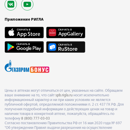
Приложение РИГЛА
Цены в аптеках могут отличаться от цен, указанных на сайте. Обращаем
ваше внимание на то, что сайт
spb.rigla.ru
носит исключительно
информационный характер и ни при каких условиях не является
публичной офертой, определяемой положениями п. 2 ст. 437 ГК РФ. Для
получения подробной информации о действующих ценах на товар и
наличии товара в конкретной аптеке, пожалуйста, обращайтесь по
телефону
8 (800) 777-03-03
Согласно постановлению Правительства РФ от 16 мая 2020 года № 697
"Об утверждении Правил выдачи разрешения на осуществление