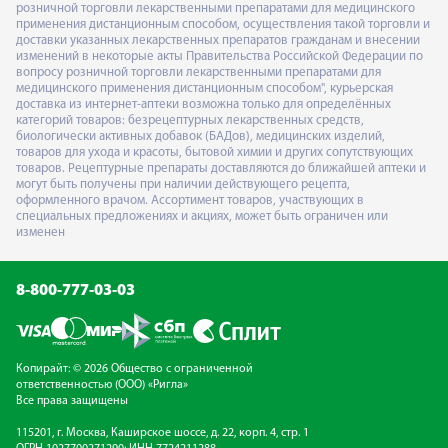
розничной торговли лекарственными препаратами для медицинского
применения дистанционным способом, осуществления такой торговли и
доставки указанных лекарственных препаратов гражданам и внесении
изменений в некоторые акты Правительства Российской Федерации по
вопросу розничной торговли лекарственными препаратами для
медицинского применения дистанционным способом", курьерская
доставка из интернет-аптеки возможна только для определённых
категорий товаров: безрецептурных лекарственных средств,
биологически активных добавок (БАДов), медицинских изделий,
товаров для ухода и красоты, бытовой химии и других сопутствующих
товаров. Рецептурные препараты доставляются до ближайшей аптеки и
могут быть получены при наличии действующего рецепта,
оформленного врачом. Ассортимент товаров, участвующих в
специальных предложениях и акциях, может быть ограничен или
изменен
8-800-777-03-03
Копирайт: © 2026 Общество с ограниченной
ответственностью (ООО) «Ригла»
Все права защищены
115201, г. Москва, Каширское шоссе, д. 22, корп. 4, стр. 1