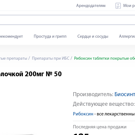
Арендодателям
Мои р
рекомендует
Простуда и грипп
Сердце и сосуды
Аллерги
тые препараты
Препараты при ИБС
Рибоксин таблетки покрытые об
олочкой 200мг № 50
Производитель:
Биосинт
Действующее вещество
Рибоксин
- все лекарственн
Последняя цена продажи