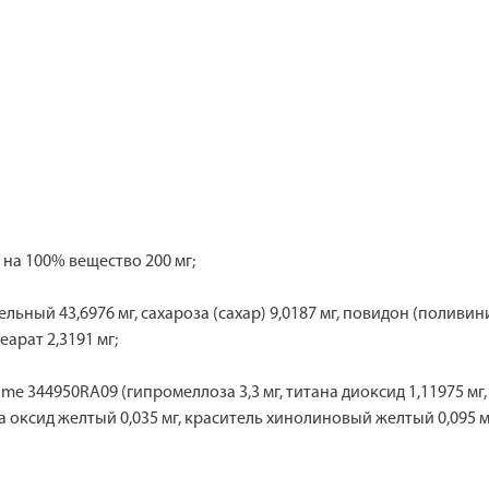
 на 100% вещество 200 мг;
ельный 43,6976 мг, сахароза (сахар) 9,0187 мг, повидон (пол
еарат 2,3191 мг;
ime 344950RA09 (гипромеллоза 3,3 мг, титана диоксид 1,11975 м
 оксид желтый 0,035 мг, краси­тель хинолиновый желтый 0,095 мг