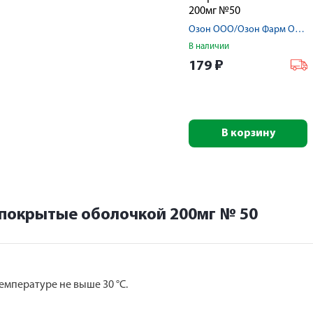
200мг №50
Озон ООО/Озон Фарм ООО
В наличии
179
₽
В корзину
 покрытые оболочкой 200мг № 50
емпературе не выше 30 °С.