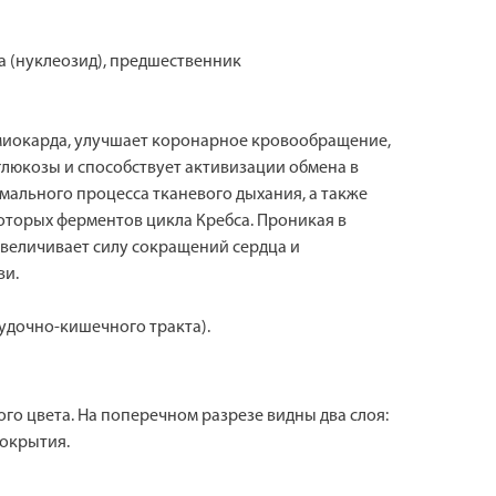
а (нуклеозид), предшественник
 миокарда, улучшает коронарное кровообращение,
люкозы и способствует активизации обмена в
мального процесса тканевого дыхания, а также
оторых ферментов цикла Кребса. Проникая в
увеличивает силу сокращений сердца и
ви.
удочно-кишечного тракта).
о цвета. На поперечном разрезе видны два слоя:
покрытия.