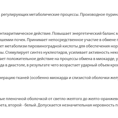
в, регулирующих метаболические процессы. Производное пурин
антиаритмическое действие. Повышает энергетический баланс
емии почек. Принимает непосредственное участие в обмене г
ует метаболизм пировиноградной кислоты для обеспечения нор
ы. Стимулирует синтез нуклеотидов, усиливает активность нек
ает положительное действие на процессы обмена в миокарде, 
 в диастоле, в результате чего возрастает ударный объем кро
нерацию тканей (особенно миокарда и слизистой оболочки жел
ые пленочной оболочкой от светло-желтого до желто-оранжевог
ета, второй - белый. Допускает­ся незначительная неровность 