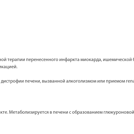
сной терапии перенесенного инфаркта миокарда, ишемической
икацией.
й дистрофии печени, вызванной алкоголизмом или приемом геп
те. Метаболизируется в печени с образованием глюкуроновой