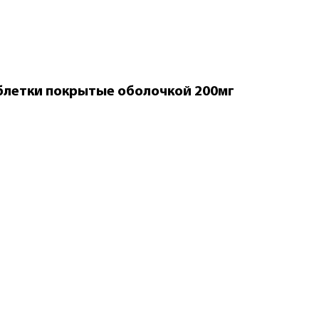
блетки покрытые оболочкой 200мг
По рецепту
Рибоксин
таблетки