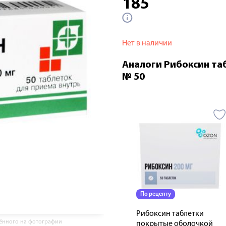
185
Нет в наличии
Аналоги Рибоксин та
№ 50
По рецепту
Рибоксин таблетки
жённого на фотографии
покрытые оболочкой