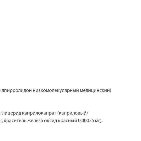
ивинилпирролидон низкомолекулярный медицинский)
г, глицерид каприлокапрат (каприловый/
, краси­тель железа оксид красный 0,00025 мг).