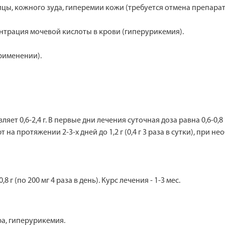
ы, кожного зуда, гиперемии кожи (требуется отмена препарат
трация мочевой кислоты в крови (гиперурикемия).
рименении).
т 0,6-2,4 г. В первые дни лечения суточная доза равна 0,6-0,8 г
протяжении 2-3-х дней до 1,2 г (0,4 г 3 раза в сутки), при необх
 (по 200 мг 4 раза в день). Курс лечения - 1-3 мес.
а, гиперурикемия.