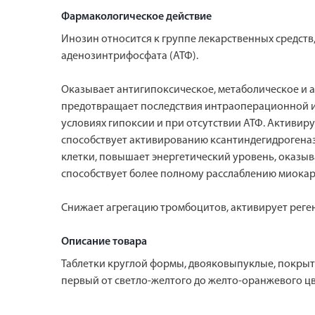
Фармакологическое действие
Инозин относится к группе лекарственных средст
аденозинтрифосфата (АТФ).
Оказывает антигипоксическое, метаболическое и 
предотвращает последствия интраоперационной иш
условиях гипоксии и при отсутствии АТФ. Активир
способствует активированию ксантиндегидрогеназ
клетки, повышает энергетический уровень, оказыв
способствует более полному расслаблению миокарда
Снижает агрегацию тромбоцитов, активирует реге
Описание товара
Таблетки круглой формы, двояко­выпуклые, покрыт
первый от светло-желтого до желто­-оранжевого цв