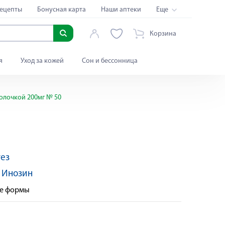
ецепты
Бонусная карта
Наши аптеки
Еще
Корзина
я
Уход за кожей
Сон и бессонница
олочкой 200мг № 50
ез
:
Инозин
ые формы