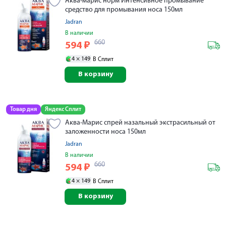
Аква-марис норм Интенсивное промывание
средство для промывания носа 150мл
Jadran
В наличии
660
594
₽
4 ×
149
В Сплит
В корзину
Товар дня
Яндекс Сплит
Аква-Марис спрей назальный экстрасильный от
заложенности носа 150мл
Jadran
В наличии
660
594
₽
4 ×
149
В Сплит
В корзину