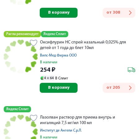
В корзину
от
308
Ригла рекомендует
Яндекс Сплит
Оксифлурин НС спрей назальный 0,025% для
детей от 1 года до 6лет 10мл
Випс-Мед Фирма ООО
В наличии
254
₽
4 ×
64
В Сплит
В корзину
от
205
Яндекс Сплит
Лазолван раствор для приема внутрь и
ингаляций 7,5 мг/мл 100 мл
Институт де Ангели С.р.Л.
В наличии