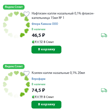
Яндекс Сплит
Нафтизин капли назальный 0,1% флакон-
капельница 15мл № 1
Флора Кавказа ООО
В наличии
46,5
₽
4 ×
12
В Сплит
В корзину
Яндекс Сплит
Ксилен капли назальные 0,1% 20мл
Верофарм
В наличии
74,5
₽
4 ×
19
В Сплит
В корзину