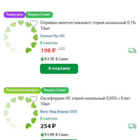
Товар дня
Яндекс Сплит
Отривин ментол/эвкалипт спрей назальный 0,1%
10мл
Хелеон Рус АО
В наличии
220
198
₽
4 ×
50
В Сплит
В корзину
Ригла рекомендует
Яндекс Сплит
Оксифлурин НС спрей назальный 0,05% с 6 лет
10мл
Випс-Мед Фирма ООО
В наличии
254
₽
4 ×
64
В Сплит