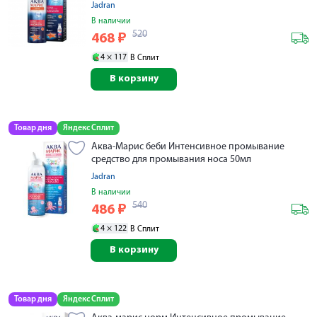
Jadran
В наличии
520
468
₽
4 ×
117
В Сплит
В корзину
Товар дня
Яндекс Сплит
Аква-Марис беби Интенсивное промывание
средство для промывания носа 50мл
Jadran
В наличии
540
486
₽
4 ×
122
В Сплит
В корзину
Товар дня
Яндекс Сплит