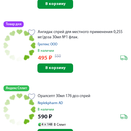
В корзину
Товар дня
Ангидак спрей для местного применения 0,255
мг/доза 30мл №1 флак.
Гротекс ООО
В наличии
550
495
₽
В корзину
Яндекс Сплит
Оралсепт 30мл 176 доз спрей
Replekpharm AD
В наличии
590
₽
4 ×
148
В Сплит