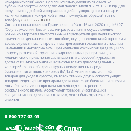
информационный характер и ни при каких условиях не является
публичной офертой, определяемой положениями п. 2 ст. 437 ГК РФ. Для
получения подробной информации о действующих ценах на товар и
наличии товара в конкретной аптеке, пожалуйста, обращайтесь по
телефону
8 (800) 777-03-03
Согласно постановлению Правительства РФ от 16 мая 2020 года № 697
"Об утверждении Правил выдачи разрешения на осуществление
розничной торговли лекарственными препаратами для медицинского
применения дистанционным способом, осуществления такой торговли и
доставки указанных лекарственных препаратов гражданам и внесении
изменений в некоторые акты Правительства Российской Федерации по
вопросу розничной торговли лекарственными препаратами для
медицинского применения дистанционным способом", курьерская
доставка из интернет-аптеки возможна только для определённых
категорий товаров: безрецептурных лекарственных средств,
биологически активных добавок (БАДов), медицинских изделий,
товаров для ухода и красоты, бытовой химии и других сопутствующих
товаров. Рецептурные препараты доставляются до ближайшей аптеки и
могут быть получены при наличии действующего рецепта,
оформленного врачом. Ассортимент товаров, участвующих в
специальных предложениях и акциях, может быть ограничен или
изменен
8-800-777-03-03