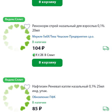
В корзину
Яндекс Сплит
Ринонорм спрей назальный для взрослых 0,1%
20мл
Меркле ГмбХ/Тева Чешские Предприятия с.р.о.
В наличии
104
₽
4 ×
26
В Сплит
В корзину
Яндекс Сплит
Нафтизин Реневал капли назальный 0,1% 25мл
инд. упак.
Обновление ПФК
В наличии
85
₽