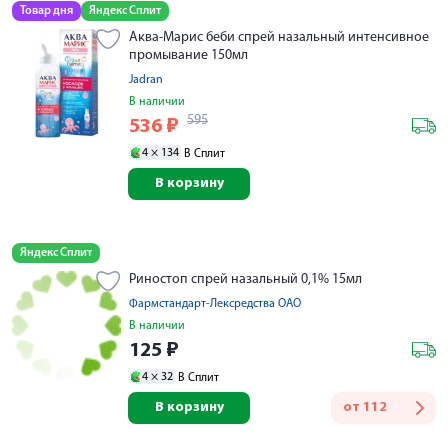
Товар дня
Яндекс Сплит
Аква-Марис беби спрей назальный интенсивное
промывание 150мл
Jadran
В наличии
595
536
₽
4 ×
134
В Сплит
В корзину
Яндекс Сплит
Риностоп спрей назальный 0,1% 15мл
Фармстандарт-Лексредства ОАО
В наличии
125
₽
4 ×
32
В Сплит
В корзину
от
112