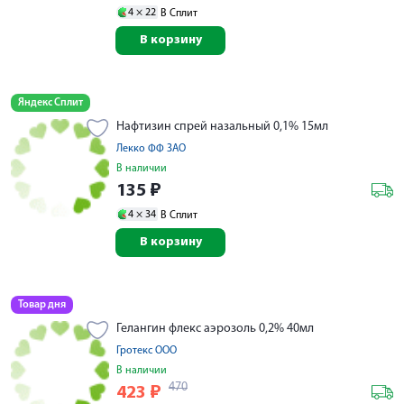
4 ×
22
В Сплит
В корзину
Яндекс Сплит
Нафтизин спрей назальный 0,1% 15мл
Лекко ФФ ЗАО
В наличии
135
₽
4 ×
34
В Сплит
В корзину
Товар дня
Гелангин флекс аэрозоль 0,2% 40мл
Гротекс ООО
В наличии
470
423
₽