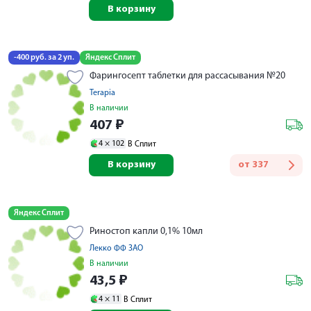
В корзину
-400 руб. за 2 уп.
Яндекс Сплит
Фарингосепт таблетки для рассасывания №20
Terapia
В наличии
407
₽
4 ×
102
В Сплит
В корзину
от
337
Яндекс Сплит
Риностоп капли 0,1% 10мл
Лекко ФФ ЗАО
В наличии
43,5
₽
4 ×
11
В Сплит