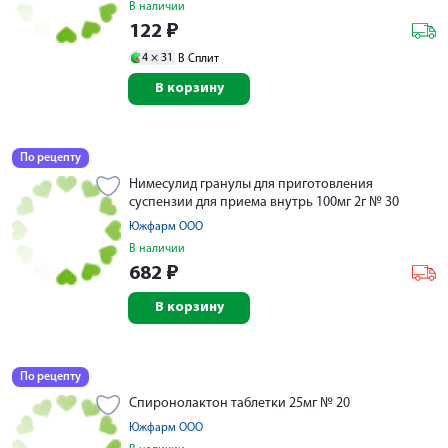
В наличии
122
₽
4 ×
31
В Сплит
В корзину
По рецепту
Нимесулид гранулы для приготовления
суспензии для приема внутрь 100мг 2г № 30
Южфарм ООО
В наличии
682
₽
В корзину
По рецепту
Спиронолактон таблетки 25мг № 20
Южфарм ООО