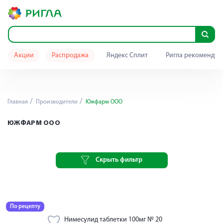
Акции
Распродажа
Яндекс Сплит
Ригла рекомендуе
Главная
Производители
Южфарм ООО
ЮЖФАРМ ООО
Скрыть фильтр
По рецепту
Нимесулид таблетки 100мг № 20