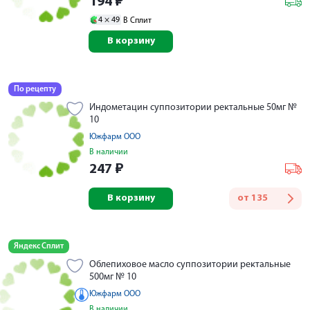
194
₽
4 ×
49
В Сплит
В корзину
По рецепту
Индометацин суппозитории ректальные 50мг №
10
Южфарм ООО
В наличии
247
₽
В корзину
от
135
Яндекс Сплит
Облепиховое масло суппозитории ректальные
500мг № 10
Южфарм ООО
В наличии