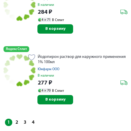
В наличии
284
₽
4 ×
71
В Сплит
В корзину
Яндекс Сплит
Йодопирон раствор для наружного применения
1% 100мл
Южфарм ООО
В наличии
277
₽
4 ×
70
В Сплит
В корзину
1
2
3
4