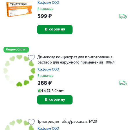
Южфарм ООО
В наличии
599
₽
В корзину
Яндекс Сплит
Димексид концентрат для приготовления
раствор для наружного применения 100мл
Южфарм ООО
В наличии
288
₽
4 ×
72
В Сплит
В корзину
Триатрицин таб. д/рассасыв. №20
Южфарм ООО