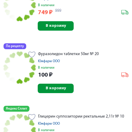
В наличии
999
749
₽
В корзину
По рецепту
Фуразолидон таблетки 50мг № 20
Южфарм ООО
В наличии
100
₽
В корзину
Яндекс Сплит
Глицерин суппозитории ректальные 2,11г № 10
Южфарм ООО
В наличии