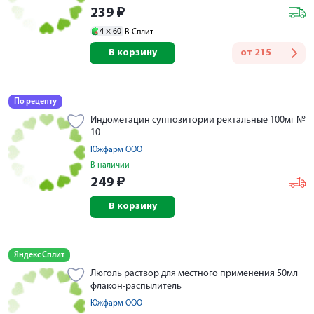
239
₽
4 ×
60
В Сплит
В корзину
от
215
По рецепту
Индометацин суппозитории ректальные 100мг №
10
Южфарм ООО
В наличии
249
₽
В корзину
Яндекс Сплит
Люголь раствор для местного применения 50мл
флакон-распылитель
Южфарм ООО