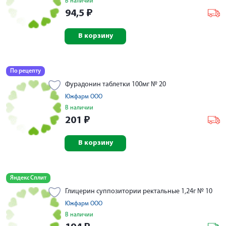
В наличии
94,5
₽
В корзину
По рецепту
Фурадонин таблетки 100мг № 20
Южфарм ООО
В наличии
201
₽
В корзину
Яндекс Сплит
Глицерин суппозитории ректальные 1,24г № 10
Южфарм ООО
В наличии