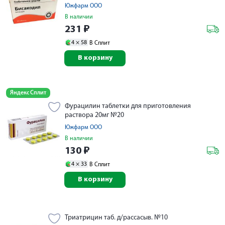
Южфарм ООО
В наличии
231
₽
4 ×
58
В Сплит
В корзину
Яндекс Сплит
Фурацилин таблетки для приготовления
раствора 20мг №20
Южфарм ООО
В наличии
130
₽
4 ×
33
В Сплит
В корзину
Триатрицин таб. д/рассасыв. №10