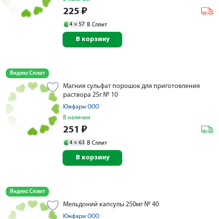
225
₽
4 ×
57
В Сплит
В корзину
Яндекс Сплит
Магния сульфат порошок для приготовления
раствора 25г № 10
Южфарм ООО
В наличии
251
₽
4 ×
63
В Сплит
В корзину
Яндекс Сплит
Мельдоний капсулы 250мг № 40
Южфарм ООО