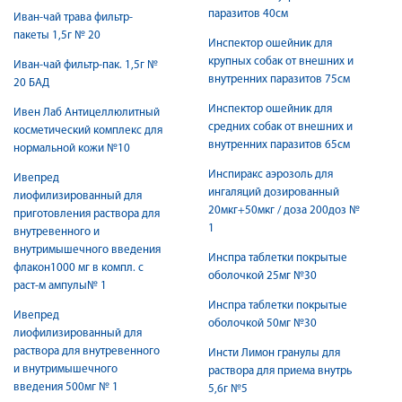
паразитов 40см
Иван-чай трава фильтр-
пакеты 1,5г № 20
Инспектор ошейник для
крупных собак от внешних и
Иван-чай фильтр-пак. 1,5г №
внутренних паразитов 75см
20 БАД
Инспектор ошейник для
Ивен Лаб Антицеллюлитный
средних собак от внешних и
косметический комплекс для
внутренних паразитов 65см
нормальной кожи №10
Инспиракс аэрозоль для
Ивепред
ингаляций дозированный
лиофилизированный для
20мкг+50мкг / доза 200доз №
приготовления раствора для
1
внутревенного и
внутримышечного введения
Инспра таблетки покрытые
флакон1000 мг в компл. с
оболочкой 25мг №30
раст-м ампулы№ 1
Инспра таблетки покрытые
Ивепред
оболочкой 50мг №30
лиофилизированный для
раствора для внутревенного
Инсти Лимон гранулы для
и внутримышечного
раствора для приема внутрь
введения 500мг № 1
5,6г №5