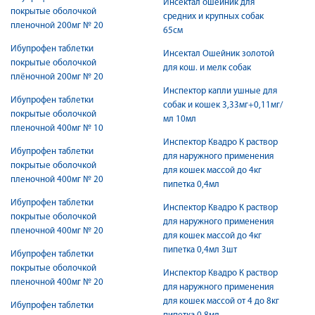
Инсектал ошейник для
покрытые оболочкой
средних и крупных собак
пленочной 200мг № 20
65см
Ибупрофен таблетки
Инсектал Ошейник золотой
покрытые оболочкой
для кош. и мелк собак
плёночной 200мг № 20
Инспектор капли ушные для
Ибупрофен таблетки
собак и кошек 3,33мг+0,11мг/
покрытые оболочкой
мл 10мл
пленочной 400мг № 10
Инспектор Квадро К раствор
Ибупрофен таблетки
для наружного применения
покрытые оболочкой
для кошек массой до 4кг
пленочной 400мг № 20
пипетка 0,4мл
Ибупрофен таблетки
Инспектор Квадро К раствор
покрытые оболочкой
для наружного применения
пленочной 400мг № 20
для кошек массой до 4кг
пипетка 0,4мл 3шт
Ибупрофен таблетки
покрытые оболочкой
Инспектор Квадро К раствор
пленочной 400мг № 20
для наружного применения
для кошек массой от 4 до 8кг
Ибупрофен таблетки