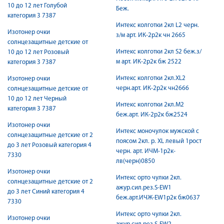
10 до 12 лет Голубой
Беж.
категория 3 7387
Интекс колготки 2кл L2 черн.
Изотонер очки
з/м арт. ИК-2р2к чн 2665
солнцезащитные детские от
Интекс колготки 2кл S2 беж.з/
10 до 12 лет Розовый
м арт. ИК-2р2к бж 2522
категория 3 7387
Интекс колготки 2кл.XL2
Изотонер очки
черн.арт. ИК-2р2к чн2666
солнцезащитные детские от
10 до 12 лет Черный
Интекс колготки 2кл.М2
категория 3 7387
беж.арт. ИК-2р2к бж2524
Изотонер очки
Интекс моночулок мужской с
солнцезащитные детские от 2
поясом 2кл. р. XL левый 1рост
до 3 лет Розовый категория 4
черн. арт. ИЧМ-1р2к-
7330
лв(черн)0850
Изотонер очки
Интекс орто чулки 2кл.
солнцезащитные детские от 2
ажур.сил.рез.S-EW1
до 3 лет Синий категория 4
беж.арт.ИЧЖ-EW1р2к бж0637
7330
Интекс орто чулки 2кл.
Изотонер очки