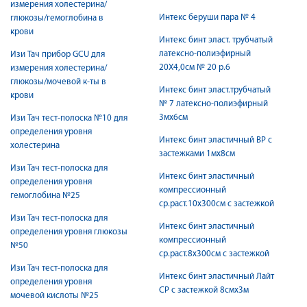
измерения холестерина/
Интекс беруши пара № 4
глюкозы/гемоглобина в
крови
Интекс бинт эласт. трубчатый
латексно-полиэфирный
Изи Тач прибор GCU для
20Х4,0см № 20 р.6
измерения холестерина/
глюкозы/мочевой к-ты в
Интекс бинт эласт.трубчатый
крови
№ 7 латексно-полиэфирный
3мх6см
Изи Тач тест-полоска №10 для
определения уровня
Интекс бинт эластичный ВР с
холестерина
застежками 1мх8см
Изи Тач тест-полоска для
Интекс бинт эластичный
определения уровня
компрессионный
гемоглобина №25
ср.раст.10х300см с застежкой
Изи Тач тест-полоска для
Интекс бинт эластичный
определения уровня глюкозы
компрессионный
№50
ср.раст.8х300см с застежкой
Изи Тач тест-полоска для
Интекс бинт эластичный Лайт
определения уровня
СР с застежкой 8смх3м
мочевой кислоты №25