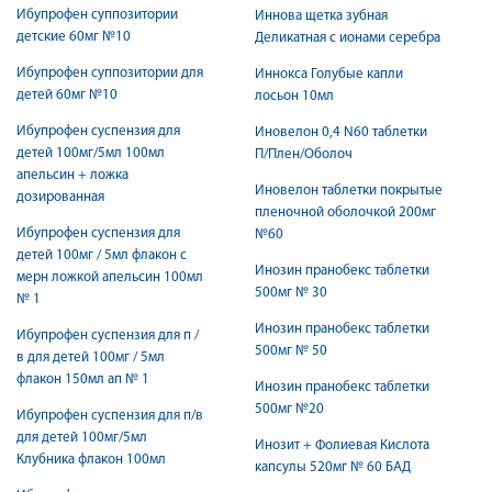
Ибупрофен суппозитории
Иннова щетка зубная
детские 60мг №10
Деликатная с ионами серебра
Ибупрофен суппозитории для
Иннокса Голубые капли
детей 60мг №10
лосьон 10мл
Ибупрофен суспензия для
Иновелон 0,4 N60 таблетки
детей 100мг/5мл 100мл
П/Плен/Оболоч
апельсин + ложка
Иновелон таблетки покрытые
дозированная
пленочной оболочкой 200мг
Ибупрофен суспензия для
№60
детей 100мг / 5мл флакон с
Инозин пранобекс таблетки
мерн ложкой апельсин 100мл
500мг № 30
№ 1
Инозин пранобекс таблетки
Ибупрофен суспензия для п /
500мг № 50
в для детей 100мг / 5мл
флакон 150мл ап № 1
Инозин пранобекс таблетки
500мг №20
Ибупрофен суспензия для п/в
для детей 100мг/5мл
Инозит + Фолиевая Кислота
Клубника флакон 100мл
капсулы 520мг № 60 БАД