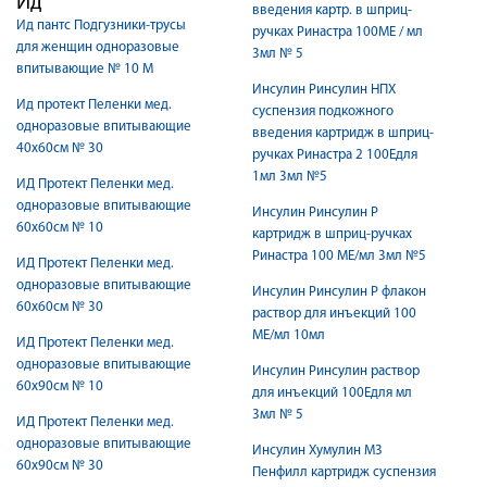
Ид
введения картр. в шприц-
Ид пантс Подгузники-трусы
ручках Ринастра 100МЕ / мл
для женщин одноразовые
3мл № 5
впитывающие № 10 М
Инсулин Ринсулин НПХ
Ид протект Пеленки мед.
суспензия подкожного
одноразовые впитывающие
введения картридж в шприц-
40x60см № 30
ручках Ринастра 2 100Едля
1мл 3мл №5
ИД Протект Пеленки мед.
одноразовые впитывающие
Инсулин Ринсулин Р
60x60см № 10
картридж в шприц-ручках
Ринастра 100 МЕ/мл 3мл №5
ИД Протект Пеленки мед.
одноразовые впитывающие
Инсулин Ринсулин Р флакон
60x60см № 30
раствор для инъекций 100
МЕ/мл 10мл
ИД Протект Пеленки мед.
одноразовые впитывающие
Инсулин Ринсулин раствор
60x90см № 10
для инъекций 100Едля мл
3мл № 5
ИД Протект Пеленки мед.
одноразовые впитывающие
Инсулин Хумулин М3
60x90см № 30
Пенфилл картридж суспензия