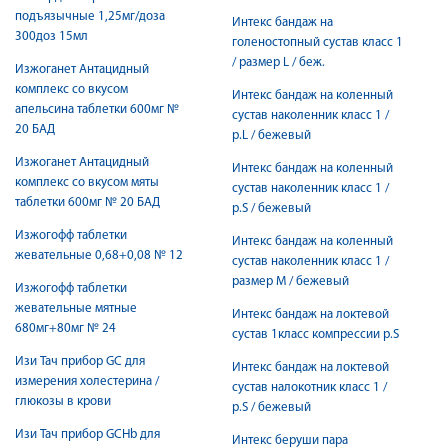
подъязычные 1,25мг/доза
Интекс бандаж на
300доз 15мл
голеностопный сустав класс 1
/ размер L / беж.
Изжоганет Антацидный
комплекс со вкусом
Интекс бандаж на коленный
апельсина таблетки 600мг №
сустав наколенник класс 1 /
20 БАД
р.L / бежевый
Изжоганет Антацидный
Интекс бандаж на коленный
комплекс со вкусом мяты
сустав наколенник класс 1 /
таблетки 600мг № 20 БАД
р.S / бежевый
Изжогофф таблетки
Интекс бандаж на коленный
жевательные 0,68+0,08 № 12
сустав наколенник класс 1 /
размер М / бежевый
Изжогофф таблетки
жевательные мятные
Интекс бандаж на локтевой
680мг+80мг № 24
сустав 1класс компрессии р.S
Изи Тач прибор GC для
Интекс бандаж на локтевой
измерения холестерина /
сустав налокотник класс 1 /
глюкозы в крови
р.S / бежевый
Изи Тач прибор GCHb для
Интекс беруши пара