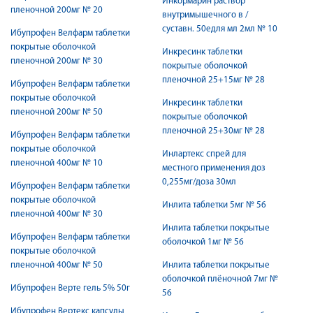
Инкормарин раствор
пленочной 200мг № 20
внутримышечного в /
суставн. 50едля мл 2мл № 10
Ибупрофен Велфарм таблетки
покрытые оболочкой
Инкресинк таблетки
пленочной 200мг № 30
покрытые оболочкой
пленочной 25+15мг № 28
Ибупрофен Велфарм таблетки
покрытые оболочкой
Инкресинк таблетки
пленочной 200мг № 50
покрытые оболочкой
пленочной 25+30мг № 28
Ибупрофен Велфарм таблетки
покрытые оболочкой
Инлартекс спрей для
пленочной 400мг № 10
местного применения доз
0,255мг/доза 30мл
Ибупрофен Велфарм таблетки
покрытые оболочкой
Инлита таблетки 5мг № 56
пленочной 400мг № 30
Инлита таблетки покрытые
Ибупрофен Велфарм таблетки
оболочкой 1мг № 56
покрытые оболочкой
пленочной 400мг № 50
Инлита таблетки покрытые
оболочкой плёночной 7мг №
Ибупрофен Верте гель 5% 50г
56
Ибупрофен Вертекс капсулы