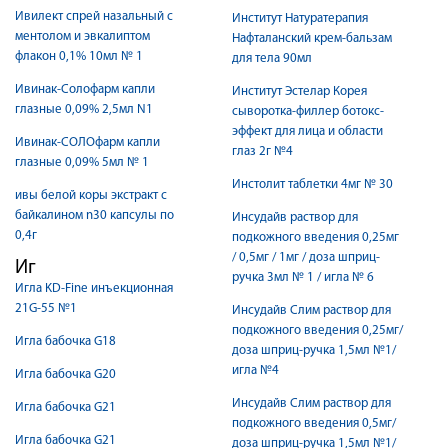
Ивилект спрей назальный с
Институт Натуратерапия
ментолом и эвкалиптом
Нафталанский крем-бальзам
флакон 0,1% 10мл № 1
для тела 90мл
Ивинак-Солофарм капли
Институт Эстелар Корея
глазные 0,09% 2,5мл N1
сыворотка-филлер ботокс-
эффект для лица и области
Ивинак-СОЛОфарм капли
глаз 2г №4
глазные 0,09% 5мл № 1
Инстолит таблетки 4мг № 30
ивы белой коры экстракт с
байкалином n30 капсулы по
Инсудайв раствор для
0,4г
подкожного введения 0,25мг
/ 0,5мг / 1мг / доза шприц-
Иг
ручка 3мл № 1 / игла № 6
Игла KD-Fine инъекционная
21G-55 №1
Инсудайв Слим раствор для
подкожного введения 0,25мг/
Игла бабочка G18
доза шприц-ручка 1,5мл №1/
игла №4
Игла бабочка G20
Инсудайв Слим раствор для
Игла бабочка G21
подкожного введения 0,5мг/
Игла бабочка G21
доза шприц-ручка 1,5мл №1/