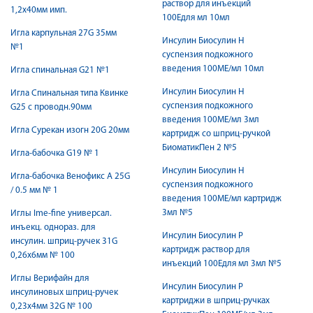
раствор для инъекций
1,2х40мм имп.
100Едля мл 10мл
Игла карпульная 27G 35мм
Инсулин Биосулин Н
№1
суспензия подкожного
введения 100МЕ/мл 10мл
Игла спинальная G21 №1
Инсулин Биосулин Н
Игла Спинальная типа Квинке
суспензия подкожного
G25 с проводн.90мм
введения 100МЕ/мл 3мл
Игла Сурекан изогн 20G 20мм
картридж со шприц-ручкой
БиоматикПен 2 №5
Игла-бабочка G19 № 1
Инсулин Биосулин Н
Игла-бабочка Венофикс А 25G
суспензия подкожного
/ 0.5 мм № 1
введения 100МЕ/мл картридж
3мл №5
Иглы Ime-fine универсал.
инъекц. однораз. для
Инсулин Биосулин Р
инсулин. шприц-ручек 31G
картридж раствор для
0,26х6мм № 100
инъекций 100Едля мл 3мл №5
Иглы Верифайн для
Инсулин Биосулин Р
инсулиновых шприц-ручек
картриджи в шприц-ручках
0,23х4мм 32G № 100