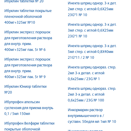
Ибуклин таблетки № 20
Инекта шприц однор. 3-х дет.
2мл стер. с иглой 0,6Х25мм
Ибуклин таблетки покрытые
23G*1 № 10
пленочной оболочкой
400мг+325мг №10
Инекта шприц однор. 3-х дет.
3мл стер. с иглой 0,6Х25мм
Ибуклин экспресс порошок
23G*1 № 10
для приготовления раствора
для внутр. прим.
Инекта шприц однор. 3-х дет.
400мг+325мг пак. 5г № 6
5мл стер. с иглой 0,8Х40мм
21G*11 / 2 № 10
Ибуклин экспресс порошок
для приготовления раствора
Инекта шприц однораз. стер.
для внутр. прим.
2мл 3-х детал. с иглой
400мг+325мг пак. 5г № 9
0,6х25мм / 23G № 1
Ибуклин Юниор таблетки
Инекта шприц однораз. стер.
№20
2мл 3-х детал. с иглой
0,6х25мм / 23G № 100
Ибупрофен апельсин
суспензия для приема внутрь
Инкормарин раствор
0,1 / 5мл 150мл
внутримышечного в /
суставн. 50едля мл 1мл № 10
Ибупрофен Велфарм таблетки
покрытые оболочкой