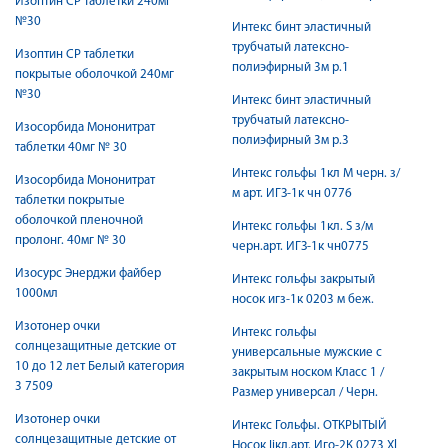
Изоптин СР таблетки 240мг
№30
Интекс бинт эластичный
трубчатый латексно-
Изоптин СР таблетки
полиэфирный 3м р.1
покрытые оболочкой 240мг
№30
Интекс бинт эластичный
трубчатый латексно-
Изосорбида Мононитрат
полиэфирный 3м р.3
таблетки 40мг № 30
Интекс гольфы 1кл М черн. з/
Изосорбида Мононитрат
м арт. ИГЗ-1к чн 0776
таблетки покрытые
оболочкой пленочной
Интекс гольфы 1кл. S з/м
пролонг. 40мг № 30
черн.арт. ИГЗ-1к чн0775
Изосурс Энерджи файбер
Интекс гольфы закрытый
1000мл
носок игз-1к 0203 м беж.
Изотонер очки
Интекс гольфы
солнцезащитные детские от
универсальные мужские с
10 до 12 лет Белый категория
закрытым носком Класс 1 /
3 7509
Размер универсал / Черн.
Изотонер очки
Интекс Гольфы. ОТКРЫТЫЙ
солнцезащитные детские от
Носок Iiкл.арт. Иго-2К 0273 Xl