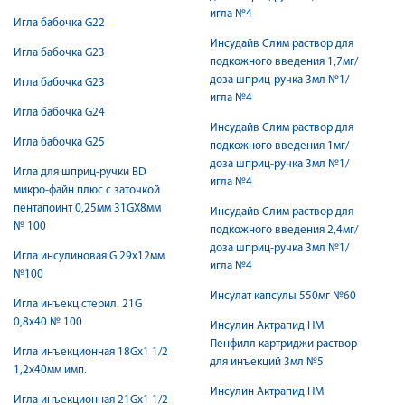
игла №4
Игла бабочка G22
Инсудайв Слим раствор для
Игла бабочка G23
подкожного введения 1,7мг/
доза шприц-ручка 3мл №1/
Игла бабочка G23
игла №4
Игла бабочка G24
Инсудайв Слим раствор для
Игла бабочка G25
подкожного введения 1мг/
доза шприц-ручка 3мл №1/
Игла для шприц-ручки BD
игла №4
микро-файн плюс с заточкой
пентапоинт 0,25мм 31GХ8мм
Инсудайв Слим раствор для
№ 100
подкожного введения 2,4мг/
доза шприц-ручка 3мл №1/
Игла инсулиновая G 29х12мм
игла №4
№100
Инсулат капсулы 550мг №60
Игла инъекц.стерил. 21G
0,8х40 № 100
Инсулин Актрапид НМ
Пенфилл картриджи раствор
Игла инъекционная 18Gх1 1/2
для инъекций 3мл №5
1,2х40мм имп.
Инсулин Актрапид НМ
Игла инъекционная 21Gх1 1/2