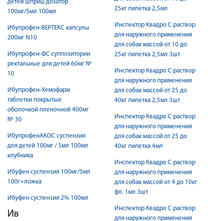
детей шприц-дозатор
25кг пипетка 2,5мл
100мг/5мл 100мл
Инспектор Квадро С раствор
Ибупрофен-ВЕРТЕКС капсулы
для наружного применения
200мг N10
для собак массой от 10 до
Ибупрофен-ФС суппозитории
25кг пипетка 2,5мл 3шт
ректальные для детей 60мг №
Инспектор Квадро С раствор
10
для наружного применения
Ибупрофен-Хемофарм
для собак массой от 25 до
таблетки покрытые
40кг пипетка 2,5мл 3шт
оболочкой пленочной 400мг
Инспектор Квадро С раствор
№ 30
для наружного применения
ИбупрофенАКОС суспензия
для собак массой от 25 до
для детей 100мг / 5мл 100мл
40кг пипетка 4мл
клубника
Инспектор Квадро С раствор
Ибуфен суспензия 100мг/5мл
для наружного применения
100г+ложка
для собак массой от 4 до 10кг
фл. 1мл 3шт
Ибуфен суспензия 2% 100мл
Инспектор Квадро С раствор
Ив
для наружного применения