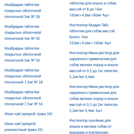
таблетки для кошек и собак
Ивабрадин таблетки
массой от 8 до 16кг
покрытые оболочкой
160мг+4,8мг+80мг 4шт
пленочной 5мг № 28
Инспектор Квадро Табс
Ивабрадин таблетки
таблетки для собак массой
покрытые оболочкой
более 16кг
пленочной 5мг № 56
320мг+9,6мг+160мг 4шт
Ивабрадин таблетки
Инспектор Мини раствор для
покрытые оболочкой
наружного применения для
пленочной 5мг № 56
собак мелких пород и кошек
Ивабрадин таблетки
массой от 0,5 до 2кг пипетка
покрытые оболочкой
5,2мг/мл 0,4мл
пленочной 7,5мг № 28
Инспектор Мини раствор для
Ивабрадин таблетки
наружного применения для
покрытые оболочкой
собак мелких пород и кошек
пленочной 7,5мг № 56
массой от 0,5 до 2кг пипетка
5,2мг/мл 0,4мл 3шт
Иван-чай (кипрей) трава 50г
Инспектор ошейник для
Иван-чай (кипрей)
кошек и мелких собак от
узколистный трава 50г
внешних и внутренних