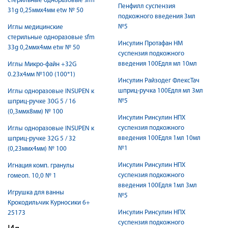
стерильные одноразовые sfm
Пенфилл суспензия
31g 0,25ммх4мм etw № 50
подкожного введения 3мл
№5
Иглы медицинские
стерильные одноразовые sfm
Инсулин Протафан НМ
33g 0,2ммх4мм etw № 50
суспензия подкожного
введения 100Едля мл 10мл
Иглы Микро-файн +32G
0.23х4мм №100 (100*1)
Инсулин Райзодег ФлексТач
шприц-ручка 100Едля мл 3мл
Иглы одноразовые INSUPEN к
№5
шприц-ручке 30G 5 / 16
(0,3ммx8мм) № 100
Инсулин Ринсулин НПХ
суспензия подкожного
Иглы одноразовые INSUPEN к
введения 100Едля 1мл 10мл
шприц-ручке 32G 5 / 32
№1
(0,23ммx4мм) № 100
Инсулин Ринсулин НПХ
Игнация комп. гранулы
суспензия подкожного
гомеоп. 10,0 № 1
введения 100Едля 1мл 3мл
Игрушка для ванны
№5
Крокодильчик Курносики 6+
Инсулин Ринсулин НПХ
25173
суспензия подкожного