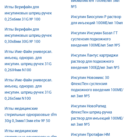
БиоматикПен 100МЕ/мл 3мл
№5
Иглы Верифайн для
инсулиновых шприц-ручек
Инсулин Биосулин Р раствор
0,25х6мм 31G № 100
для инъекций 100МЕ/мл 10мл
Иглы Верифайн для
Инсулин Инсуман Базал ГТ
инсулиновых шприц-ручек
суспензия подкожного
0,30х8мм 30G № 100
введения 100МЕ/мл 5мл №5
Иглы Име-Файн универсал.
Инсулин Лантус картриджи
инъекц. однораз. для
раствор для подкожного
инсулин. шприц-ручек 31G
введения 100ЕД/мл 3мл №5
0,26Х4мм N100
Инсулин Новомикс 30
Иглы Име-Файн универсал.
ФлексПен суспензия
инъекц. однораз. для
подкожного введения 100МЕ/
инсулин. шприц-ручек 31G
мл 3мл №5
0,26х5мм N100
Инсулин НовоРапид
Иглы медицинские
ФлексПен шприц-ручка
стерильные одноразовые sfm
раствор для инъекций 100МЕ/
30g 0,3ммх13мм etw № 50
мл 3мл №5
Иглы медицинские
Инсулин Протафан НМ