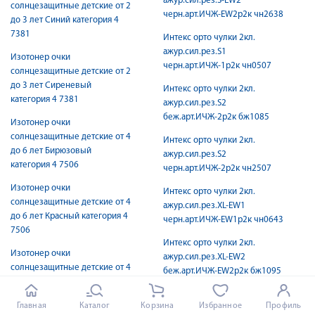
ажур.сил.рез.S-EW2
солнцезащитные детские от 2
черн.арт.ИЧЖ-EW2р2к чн2638
до 3 лет Синий категория 4
7381
Интекс орто чулки 2кл.
ажур.сил.рез.S1
Изотонер очки
черн.арт.ИЧЖ-1р2к чн0507
солнцезащитные детские от 2
до 3 лет Сиреневый
Интекс орто чулки 2кл.
категория 4 7381
ажур.сил.рез.S2
беж.арт.ИЧЖ-2р2к бж1085
Изотонер очки
солнцезащитные детские от 4
Интекс орто чулки 2кл.
до 6 лет Бирюзовый
ажур.сил.рез.S2
категория 4 7506
черн.арт.ИЧЖ-2р2к чн2507
Изотонер очки
Интекс орто чулки 2кл.
солнцезащитные детские от 4
ажур.сил.рез.XL-EW1
до 6 лет Красный категория 4
черн.арт.ИЧЖ-EW1р2к чн0643
7506
Интекс орто чулки 2кл.
Изотонер очки
ажур.сил.рез.XL-EW2
солнцезащитные детские от 4
беж.арт.ИЧЖ-EW2р2к бж1095
до 6 лет Розовый категория 4
Интекс орто чулки 2кл.
7506
Главная
Каталог
Корзина
Избранное
Профиль
ажур.сил.рез.XL1