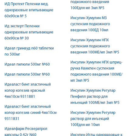
подкожного введения
ИД Протект Пеленки мед.
100Едля мл 3мл №5
одноразовые впитывающие
60x90см № 5
Инсулин Хумулин МЗ
суспензия подкожного
Ид эксперт Пеленки
введения 100ЕД 10мл
одноразовые впитывающие
60x90см № 30
Инсулин Хумулин НПХ
суспензия подкожного
Идеал гринвуд n60 таблетки
введения 100МЕ/мл 3мл №5
по 500мг
Инсулин Хумулин НПХ шприц-
Идеал пилюли 500мг №60
ручка Квикпен суспензия
Идеал пилюли 500мг №60
подкожного введения 100МЕ/
мл 3мл №5
Идеаласт бинт эластичный
колор когезив красный
Инсулин Хумулин Регулар
4мх10см 9311881
Пенфилл раствор для
инъекций 100МЕ/мл 3мл №5
Идеаласт бинт эластичный
колор когезив синий 4мх10см
Инсулин Хумулин Регуляр
9311831
раствор для инъекций
100Едля мл 10мл
Идеалфарм Ресвератрол
капсулы 0,42г N60
Инсупен Иглы одноразовые к