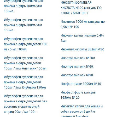
Ибупрофен суспензия для
ИНОЗИТ+ФОЛИЕВАЯ
приема внутрь 100мг/5мл
КИСЛОТА N120 капсулы ПО
100мл
520МГ / БЛИСТЕР /
Ибупрофен суспензия для
Инозитол 1000 мг капсулы по
приема внутрь 100мг/5мл
0,58 г № 100
100мл
Инокаин капли глазные 0,4%
Ибупрофен суспензия для
5мл
приема внутрь для детей 100
мг / 5 мл 100мл
Иноклим капсулы 382мг №30
Ибупрофен суспензия для
Инолтра пилюли №180
приема внутрь для детей
Инолтра пилюли №60
100мг / 5мл Апельсин 150мл
Инолтра пилюли №90
Ибупрофен суспензия для
приема внутрь для детей
Иноферт саше 1000мг №30
100мг / 5мл Клубника 150мл
Иноферт форте капсулы
Ибупрофен суспензия для
1650мг № 20
приема внутрь для детей без
Инсектал капли для кошек и
ароматизатора+мерный
собак весом от 2 до 4кг
шприц 20мг / мл 100г
пипетка 0,5мл 6шт