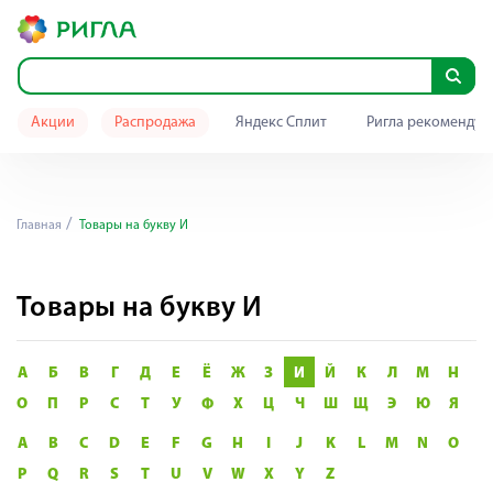
Акции
Распродажа
Яндекс Сплит
Ригла рекомендуе
Главная
Товары на букву И
Товары на букву И
А
Б
В
Г
Д
Е
Ё
Ж
З
И
Й
К
Л
М
Н
О
П
Р
С
Т
У
Ф
Х
Ц
Ч
Ш
Щ
Э
Ю
Я
A
B
C
D
E
F
G
H
I
J
K
L
M
N
O
P
Q
R
S
T
U
V
W
X
Y
Z