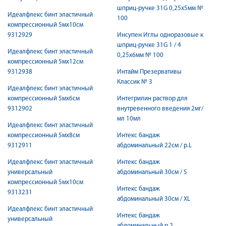
шприц-ручке 31G 0,25x5мм №
Идеалфлекс бинт эластичный
100
компрессионный 5мх10см
9312929
Инсупен Иглы одноразовые к
шприц-ручке 31G 1 / 4
Идеалфлекс бинт эластичный
0,25x6мм № 100
компрессионный 5мх12см
9312938
Интайм Презервативы
Классик № 3
Идеалфлекс бинт эластичный
компрессионный 5мх6см
Интегрилин раствор для
9312902
внутревенного введения 2мг/
мл 10мл
Идеалфлекс бинт эластичный
компрессионный 5мх8см
Интекс бандаж
9312911
абдоминальный 22см / р.L
Идеалфлекс бинт эластичный
Интекс бандаж
универсальный
абдоминальный 30см / S
компрессионный 5мх10см
Интекс бандаж
9313231
абдоминальный 30см / XL
Идеалфлекс бинт эластичный
Интекс бандаж
универсальный
абдоминальный р.2