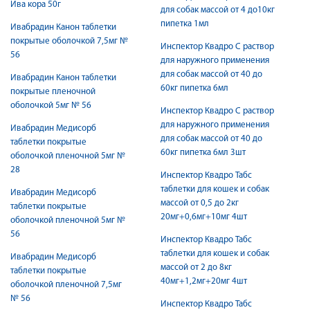
Ива кора 50г
для собак массой от 4 до10кг
пипетка 1мл
Ивабрадин Канон таблетки
покрытые оболочкой 7,5мг №
Инспектор Квадро С раствор
56
для наружного применения
для собак массой от 40 до
Ивабрадин Канон таблетки
60кг пипетка 6мл
покрытые пленочной
оболочкой 5мг № 56
Инспектор Квадро С раствор
для наружного применения
Ивабрадин Медисорб
для собак массой от 40 до
таблетки покрытые
60кг пипетка 6мл 3шт
оболочкой пленочной 5мг №
28
Инспектор Квадро Табс
таблетки для кошек и собак
Ивабрадин Медисорб
массой от 0,5 до 2кг
таблетки покрытые
20мг+0,6мг+10мг 4шт
оболочкой пленочной 5мг №
56
Инспектор Квадро Табс
таблетки для кошек и собак
Ивабрадин Медисорб
массой от 2 до 8кг
таблетки покрытые
40мг+1,2мг+20мг 4шт
оболочкой пленочной 7,5мг
№ 56
Инспектор Квадро Табс