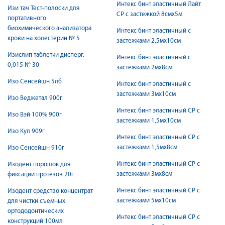
Интекс бинт эластичный Лайт
Изи тач Тест-полоски для
СР с застежкой 8смх5м
портативного
биохимического анализатора
Интекс бинт эластичный с
крови на холестерин № 5
застежками 2,5мх10см
Изислип таблетки дисперг.
Интекс бинт эластичный с
0,015 № 30
застежками 2мх8см
Изо Сенсейшн 5лб
Интекс бинт эластичный с
застежками 3мх10см
Изо Веджетал 900г
Интекс бинт эластичный СР с
Изо Вэй 100% 900г
застежками 1,5мх10см
Изо Кул 909г
Интекс бинт эластичный СР с
застежками 1,5мх8см
Изо Сенсейшн 910г
Интекс бинт эластичный СР с
Изодент порошок для
застежками 3мх8см
фиксации протезов 20г
Интекс бинт эластичный СР с
Изодент средство концентрат
застежками 5мх10см
для чистки съемных
ортододонтических
Интекс бинт эластичный СР с
конструкций 100мл