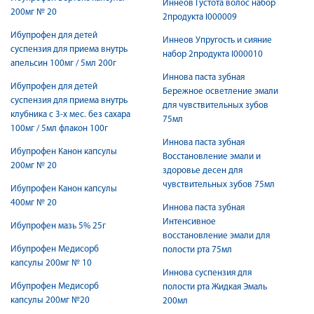
Иннеов Густота волос набор
200мг № 20
2продукта I000009
Ибупрофен для детей
Иннеов Упругость и сияние
суспензия для приема внутрь
набор 2продукта I000010
апельсин 100мг / 5мл 200г
Иннова паста зубная
Ибупрофен для детей
Бережное осветление эмали
суспензия для приема внутрь
для чувствительных зубов
клубника с 3-х мес. без сахара
75мл
100мг / 5мл флакон 100г
Иннова паста зубная
Ибупрофен Канон капсулы
Восстановление эмали и
200мг № 20
здоровье десен для
чувствительных зубов 75мл
Ибупрофен Канон капсулы
400мг № 20
Иннова паста зубная
Интенсивное
Ибупрофен мазь 5% 25г
восстановление эмали для
Ибупрофен Медисорб
полости рта 75мл
капсулы 200мг № 10
Иннова суспензия для
Ибупрофен Медисорб
полости рта Жидкая Эмаль
капсулы 200мг №20
200мл