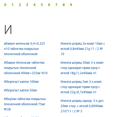
0
1
2
3
4
5
6
7
8
9
И
ибамол интенсив 0,4+0,325
Инекта шприц 3х-комп 10мл с
n10 таблетки покрытые
иглой 0,8х40мм 21g 11 / 2 №
пленочной оболочкой
10
Ибамол Интенсив таблетки
Инекта шприц 50мл 3-х комп
покрытые пленочной
стер однократ прим луер c
оболочкой 400мг+325мг N10
иглой 18g (1,2х40мм) n1
Иберогаст капли 100мл
Инекта шприц 5мл 3-х комп
стер однократ прим луер c
Иберогаст капли 50мл
иглой 22g (0,7х40мм) n1
Ибертан таблетки покрытые
Инекта шприц однор. 3-х дет.
пленочной оболочкой 75мг
20мл стер. с иглой 0,8Х40мм
№28
21G*11 / 2 № 5