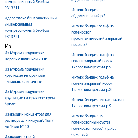
компрессионный 5мх6см
9313211
Интекс бандаж
абдоминальный р.3
Идеалфлекс бинт эластичный
универсальный
Интекс бандаж гольф на
компрессионный 5мх8см
голеностоп
9313221
профилактический закрытый
носок р.S
Из
Из Мурома подушечки
Интекс бандаж гольф на
Персик с начинкой 200г
голень закрытый носок
1класс компрессии р.S
Из Мурома подушечки
хрустящие на фруктозе
Интекс бандаж гольф на
ванильно-сливочные
голень закрытый носок
1класс компрессии р.XL
Из Мурома подушечки
хрустящие на фруктозе крем-
Интекс бандаж на голеностоп
брюле
1класс компрессии р.S
Изакардин концентрат для
Интекс бандаж на
раствора для инфузий, 1мг /
голеностопный сустав
мл 10мл № 10
голеностоп класс1 / р.XL /
бежевый
Изакардин спрей