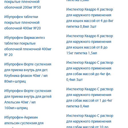
пипетка 0,8мл
покрытые пленочной
оболочкой 200мг №50
Инспектор Квадро К раствор
для наружного применения
Ибупрофен таблетки
для кошек массой от 4 до 8кг
покрытые пленочной
пипетка 0,8мл 3шт
оболочкой 400мг №20
Инспектор Квадро К раствор
Ибупрофен Фармасинтез
для наружного применения
таблетки покрытые
для кошек массой от 8 до
оболочкой пленочной 400мг
15кг пипетка 1,5мл
№ 20
Инспектор Квадро С раствор
Ибупрофен Форте суспензия
для наружного применения
для приема внутрь для дет.
для собак массой до 4кг фл.
Клубника флакон 40мг / мл
0,4мл 3шт
80мл+шприц
Инспектор Квадро С раствор
Ибупрофен Форте суспензия
для наружного применения
для приема внутрь для детей
для собак массой от 1 до 4кг
Апельсин 40мг / мл
пипетка 0,4мл
160мл+шприц
Инспектор Квадро С раствор
Ибупрофен-Акрихин
для наружного применения
апельсин суспензия для
для собак массой от 10 до