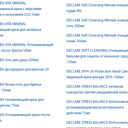
EN VITA MINERAL
DECLARE Soft Cleansing Мягкая очищ
аминный крем с морскими
пудра 90г
и и коэнзимом Q10 50мл
DECLARE Soft Cleansing Мягкий очищ
EN VITA MINERAL
гель 200мл
ющий крем для активных
мл
DECLARE Soft Cleansing Мягкий очищ
тоник 200мл
EN VITA MINERAL Успокаивающий
 после бритья 50мл
DECLARE SOFT CLEANSING Очищающи
бальзам для защиты от внешней сре
EN Гель для душа 200мл
150мл
EN Дезодорант для мужчин 24
DECLARE SPF4 UV-Protection Hand Care
Защитный крем для рук SPF4 100мл
N Пенка-гель для бритья
DECLARE STRESS BALANCE Активная
 150мл
сыворотка против раздражений кожи
EN Увлажняющий крем для
DECLARE STRESS BALANCE Интенсивна
мужчин 75мл
успокаивающая маска мгновенного
действия 75мл
EN Успокаивающий крем после
л
DECLARE STRESS BALANCE Интенсивн