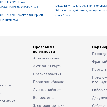
URE BALANCE Крем,
DECLARE VITAL BALANCE Питательный
ливающий баланс кожи 50мл
24-часового действия для нормально
URE BALANCE Маска для жирной
кожи 50мл
ной кожи 75мл
Программа
Партне
лояльности
Проведе
Аптечная семья
Франчай
Активация карты
Портал 
Правила участия
Предлож
Проверить баланс
площади
ьность
Личный кабинет
Отбор п
в
Вопрос-ответ
Докумен
политика
Электронные чеки
Собстве