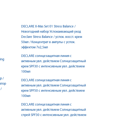
DECLARE X-Mas Set 01 Stress Balance /
Новогодний набор Успокаивающий уход
Declare Stress Balance / успок. восст. крем
50мл / Концентрат в ампулы с успок.
эффектом 7х2,5мл
DECLARE солнцезащитная линия с
ing
активным увл. действием Солнцезащитный
крем SPF30 с интенсивным увл. действием
100мл
р /
DECLARE солнцезащитная линия с
атор
активным увл. действием Солнцезащитный
 /
крем SPF50 с интенсивным увл. действием
100мл
DECLARE солнцезащитная линия с
активным увл. действием Солнцезащитный
спрей SPF30 с интенсивным увл. действием