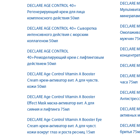
DECLARE M
DECLARE AGE CONTROL 40+
Мультивит
Регенерирующий крем для лица
минералам
комплексного действия 50мл
DECLARE M
DECLARE AGE CONTROL 40+ Сыворотка
Омолажива
интенсивного действия с морским
мужчин 75
коллагеном 50мл
DECLARE M
DECLARE AGE CONTROL
концентрат
40+Ремоделирующий крем с лифтинговым
действием 50мл
DECLARE M
DECLARE Age Control Vitamin A Booster
DECLARE M
Cream крем-активатор вит. А для чувств.
часа 75мл
кожи 50мл
DECLARE ME
DECLARE Age Control Vitamin A Booster
Антиcтресс
Effect Mask маска-активатор вит. А для
DECLARE M
сияния и лифтинга 75мл
активных 
DECLARE Age Control Vitamin A Booster Eye
DECLARE M
Cream крем-активатор вит. А для чувст.
бритья 75м
кожи вокруг глаз и роста ресниц 15мл