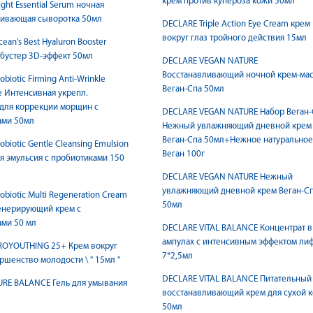
крем против купероза кожи 50мл
ght Essential Serum ночная
ливающая сыворотка 50мл
DECLARE Triple Action Eye Cream крем
вокруг глаз тройного действия 15мл
an’s Best Hyaluron Booster
бустер 3D-эффект 50мл
DECLARE VEGAN NATURE
Восстанавливающий ночной крем-мас
biotic Firming Anti-Wrinkle
Веган-Спа 50мл
e Интенсивная укрепл.
для коррекции морщин с
DECLARE VEGAN NATURE Набор Веган-
ами 50мл
Нежный увлажняющий дневной крем
Веган-Спа 50мл+Нежное натурально
biotic Gentle Cleansing Emulsion
Веган 100г
 эмульсия с пробиотиками 150
DECLARE VEGAN NATURE Нежный
увлажняющий дневной крем Веган-С
biotic Multi Regeneration Cream
50мл
енерирующий крем с
ми 50 мл
DECLARE VITAL BALANCE Концентрат в
ампулах с интенсивным эффектом ли
ROYOUTHING 25+ Крем вокруг
7*2,5мл
Совершенство молодости \ " 15мл "
DECLARE VITAL BALANCE Питательный
URE BALANCE Гель для умывания
восстанавливающий крем для сухой 
50мл