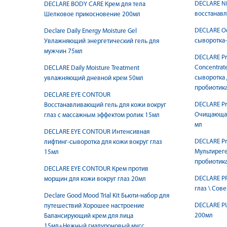
DECLARE Ni
DECLARE BODY CARE Крем для тела
восстанав
Шелковое прикосновение 200мл
DECLARE Oce
Declare Daily Energy Moisture Gel
сыворотка-
Увлажняющий энергетический гель для
мужчин 75мл
DECLARE Pro
Concentrat
DECLARE Daily Moisture Treatment
сыворотка 
увлажняющий дневной крем 50мл
пробиотик
DECLARE EYE CONTOUR
DECLARE Pro
Восстанавливающий гель для кожи вокруг
Очищающая
глаз с массажным эффектом ролик 15мл
мл
DECLARE EYE CONTOUR Интенсивная
DECLARE Pro
лифтинг-сыворотка для кожи вокруг глаз
Мультирег
15мл
пробиотика
DECLARE EYE CONTOUR Крем против
DECLARE P
морщин для кожи вокруг глаз 20мл
глаз \ 
Declare Good Mood Trial Kit Бьюти-набор для
DECLARE P
путешествий Хорошее настроение
200мл
Балансирующий крем для лица
15мл+Нежный гиалуроновый мусс