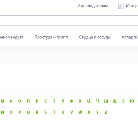
Арендодателям
Мои р
рекомендует
Простуда и грипп
Сердце и сосуды
Аллерги
М
Н
О
П
Р
С
Т
У
Ф
Х
Ц
Ч
Ш
Щ
Э
Ю
N
O
P
Q
R
S
T
U
V
W
X
Y
Z