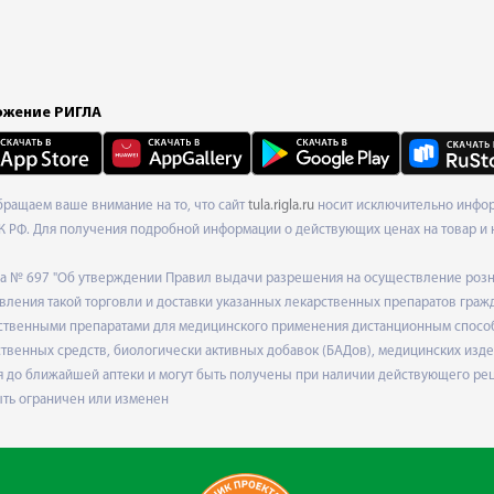
жение РИГЛА
Обращаем ваше внимание на то, что сайт
tula.rigla.ru
носит исключительно информ
К РФ. Для получения подробной информации о действующих ценах на товар и 
ода № 697 "Об утверждении Правил выдачи разрешения на осуществление роз
ления такой торговли и доставки указанных лекарственных препаратов граж
твенными препаратами для медицинского применения дистанционным способом
венных средств, биологически активных добавок (БАДов), медицинских издел
 до ближайшей аптеки и могут быть получены при наличии действующего рец
ыть ограничен или изменен