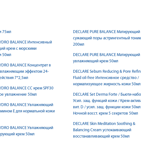
и 75мл
DECLARE PURE BALANCE Матирующий
сужающий поры астрингентный тоник
YDRO BALANCE Интенсивный
200мл
ий крем с морскими
и 50мл
DECLARE PURE BALANCE Матирующий
увлажняющий крем 50мл
YDRO BALANCE Концентрат в
увлажняющим эффектом 24-
DECLARE Sebum Reducing & Pore Refin
ействия 7*2,5мл
Fluid oil-free Интенсивное средство /
нормализующее жирность кожи 50мл
YDRO BALANCE СС крем SPF30
ое увлажнение 50мл
DECLARE Set Derma Forte / Бьюти-набо
Усил. защ. функций кожи / Крем-актив
YDRO BALANCE Увлажняющий
вит. D / усил. защ. функции кожи 50мл
амином Е для нормальной кожи
Ночной восст. крем 5 секретов 50мл
DECLARE Skin Meditation Soothing &
YDRO BALANCE Увлажняющий
Balancing Cream успокаивающий
ирующий крем 50мл
восстанавливающий крем 50мл