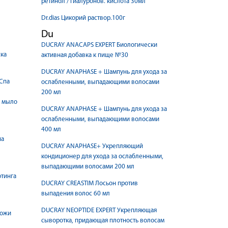
ретинол / гиалуронов. кислота 30мл
Dr.dias Цикорий раствор.100г
Du
DUCRAY ANACAPS EXPERT Биологически
ка
активная добавка к пище №30
DUCRAY ANAPHASE + Шампунь для ухода за
Спа
ослабленными, выпадающими волосами
200 мл
е мыло
DUCRAY ANAPHASE + Шампунь для ухода за
ослабленными, выпадающими волосами
400 мл
па
DUCRAY ANAPHASE+ Укрепляющий
кондиционер для ухода за ослабленными,
выпадающими волосами 200 мл
фтинга
DUCRAY CREASTIM Лосьон против
выпадения волос 60 мл
DUCRAY NEOPTIDE EXPERT Укрепляющая
кожи
сыворотка, придающая плотность волосам