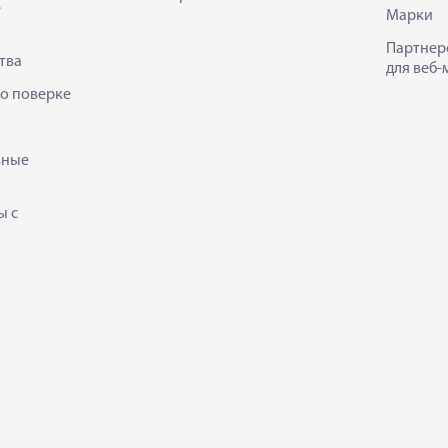
е
Марки
Партнер
тва
для веб-
 о поверке
ьные
ы с