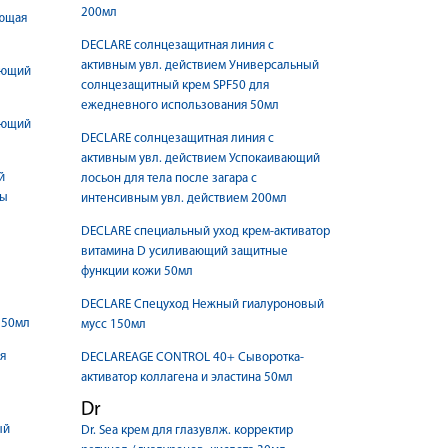
200мл
ающая
DECLARE солнцезащитная линия с
активным увл. действием Универсальный
ающий
солнцезащитный крем SPF50 для
ежедневного использования 50мл
ающий
DECLARE солнцезащитная линия с
активным увл. действием Успокаивающий
й
лосьон для тела после загара с
ды
интенсивным увл. действием 200мл
DECLARE специальный уход крем-активатор
витамина D усиливающий защитные
функции кожи 50мл
DECLARE Спецуход Нежный гиалуроновый
 50мл
мусс 150мл
я
DECLAREAGE CONTROL 40+ Сыворотка-
активатор коллагена и эластина 50мл
Dr
ый
Dr. Sea крем для глазувлж. корректир