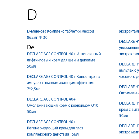
D
D-Манноза Комплекс таблетки массой
экстрактам
865мг № 30
DECLARE H
De
увлажняющ
DECLARE AGE CONTROL 40+ Интенсивный
экстрактам
лифтинговый крем для шеи и декольте
DECLARE H
50мл
ампулах с 
DECLARE AGE CONTROL 40+ Концентрат в
часового д
ампулах с омолаживающим эффектом
DECLARE H
7*2,5мл
Оптимальн
DECLARE AGE CONTROL 40+
DECLARE H
Омолаживающий крем с коэнзимом Q10
крем с вит
50мл
50мл
DECLARE AGE CONTROL 40+
DECLARE H
Регенерирующий крем для глаз
экстра мат
комплексного действия 15мл