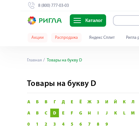
8 (800) 777-03-03
Каталог
Акции
Распродажа
Яндекс Сплит
Ригла 
Главная
Товары на букву D
Товары на букву D
А
Б
В
Г
Д
Е
Ё
Ж
З
И
Й
К
Л
A
B
C
D
E
F
G
H
I
J
K
L
M
0
1
2
3
4
5
6
7
8
9