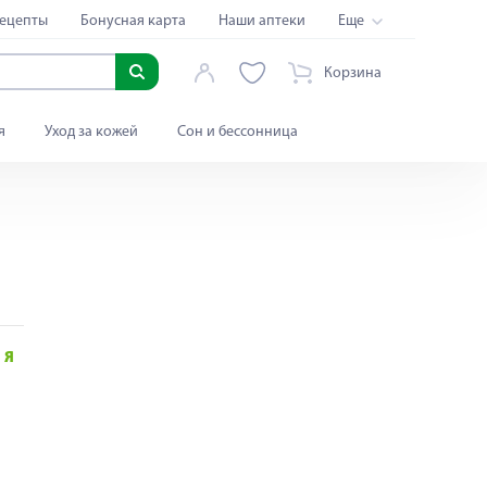
ецепты
Бонусная карта
Наши аптеки
Еще
Корзина
я
Уход за кожей
Сон и бессонница
Я