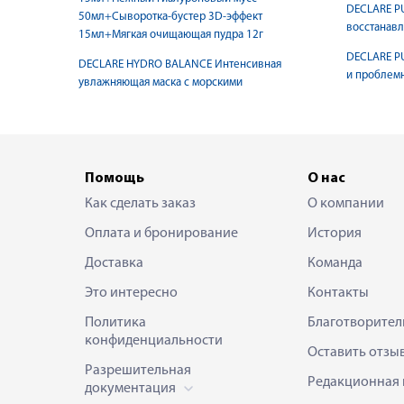
DECLARE P
50мл+Сыворотка-бустер 3D-эффект
восстанав
15мл+Мягкая очищающая пудра 12г
DECLARE P
DECLARE HYDRO BALANCE Интенсивная
и проблем
увлажняющая маска с морскими
Помощь
О нас
Как сделать заказ
О компании
Оплата и бронирование
История
Доставка
Команда
Это интересно
Контакты
Политика
Благотворител
конфиденциальности
Оставить отзы
Разрешительная
Редакционная 
документация