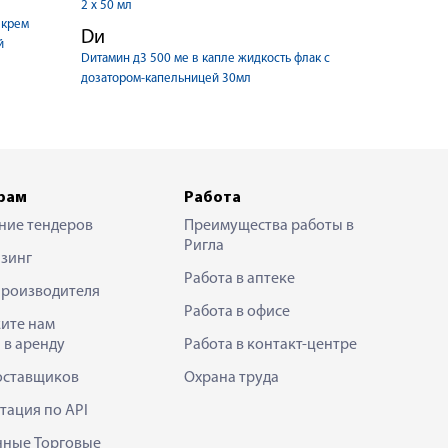
2 х 50 мл
 крем
Dи
й
Dитамин д3 500 ме в капле жидкость флак с
дозатором-капельницей 30мл
рам
Работа
ние тендеров
Преимущества работы в
Ригла
зинг
Работа в аптеке
производителя
Работа в офисе
ите нам
 в аренду
Работа в контакт-центре
оставщиков
Охрана труда
тация по API
нные Торговые