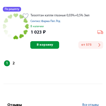
По рецепту
Тизоптан капли глазные 0,03%+0,5% 3мл
Сентисс Фарма Пвт. Лтд
В наличии
1 023
₽
В корзину
от
575
1
2
Все отзывы
Отзывы