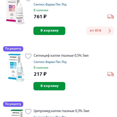
Сентисс Фарма Пвт. Лтд
В наличии
761
₽
В корзину
от
616
По рецепту
Сигницеф капли глазные 0,5% 5мл
Сентисс Фарма Пвт. Лтд
В наличии
217
₽
В корзину
По рецепту
Ципромед капли глазные 0,3% 5мл