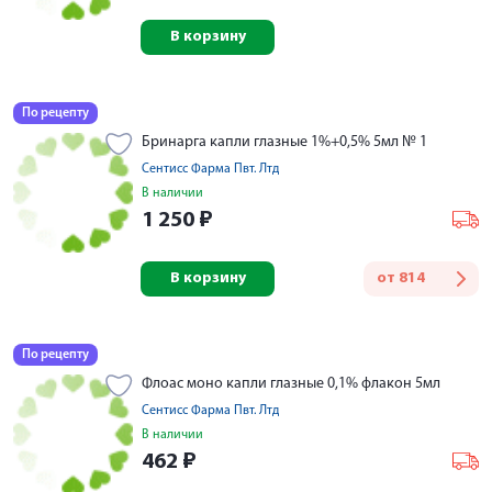
В корзину
По рецепту
Бринарга капли глазные 1%+0,5% 5мл № 1
Сентисс Фарма Пвт. Лтд
В наличии
1 250
₽
В корзину
от
814
По рецепту
Флоас моно капли глазные 0,1% флакон 5мл
Сентисс Фарма Пвт. Лтд
В наличии
462
₽