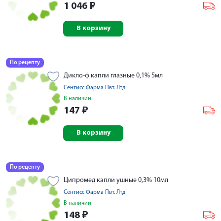
1 046
₽
В корзину
По рецепту
Дикло-ф капли глазные 0,1% 5мл
Сентисс Фарма Пвт. Лтд
В наличии
147
₽
В корзину
По рецепту
Ципромед капли ушные 0,3% 10мл
Сентисс Фарма Пвт. Лтд
В наличии
148
₽