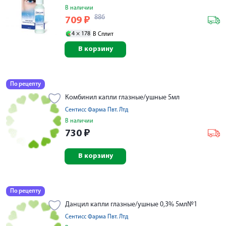
В наличии
886
709
₽
4 ×
178
В Сплит
В корзину
По рецепту
Комбинил капли глазные/ушные 5мл
Сентисс Фарма Пвт. Лтд
В наличии
730
₽
В корзину
По рецепту
Данцил капли глазные/ушные 0,3% 5мл№1
Сентисс Фарма Пвт. Лтд