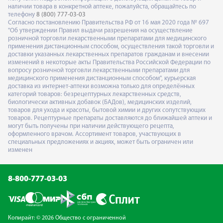
наличии товара в конкретной аптеке, пожалуйста, обращайтесь по
телефону
8 (800) 777-03-03
Согласно постановлению Правительства РФ от 16 мая 2020 года № 697
"Об утверждении Правил выдачи разрешения на осуществление
розничной торговли лекарственными препаратами для медицинского
применения дистанционным способом, осуществления такой торговли и
доставки указанных лекарственных препаратов гражданам и внесении
изменений в некоторые акты Правительства Российской Федерации по
вопросу розничной торговли лекарственными препаратами для
медицинского применения дистанционным способом", курьерская
доставка из интернет-аптеки возможна только для определённых
категорий товаров: безрецептурных лекарственных средств,
биологически активных добавок (БАДов), медицинских изделий,
товаров для ухода и красоты, бытовой химии и других сопутствующих
товаров. Рецептурные препараты доставляются до ближайшей аптеки и
могут быть получены при наличии действующего рецепта,
оформленного врачом. Ассортимент товаров, участвующих в
специальных предложениях и акциях, может быть ограничен или
изменен
8-800-777-03-03
Копирайт: © 2026 Общество с ограниченной