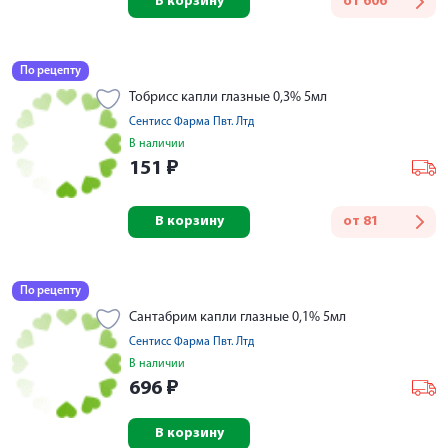
В корзину
от
606
По рецепту
Тобрисс капли глазные 0,3% 5мл
Сентисс Фарма Пвт. Лтд
В наличии
151
₽
В корзину
от
81
По рецепту
Сантабрим капли глазные 0,1% 5мл
Сентисс Фарма Пвт. Лтд
В наличии
696
₽
В корзину