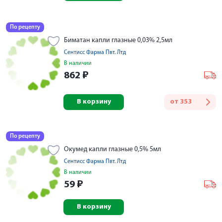
По рецепту
Биматан капли глазные 0,03% 2,5мл
Сентисс Фарма Пвт. Лтд
В наличии
862
₽
В корзину
от
353
По рецепту
Окумед капли глазные 0,5% 5мл
Сентисс Фарма Пвт. Лтд
В наличии
59
₽
В корзину