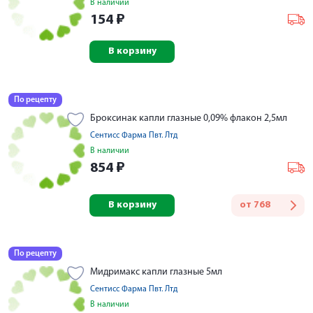
В наличии
154
₽
В корзину
По рецепту
Броксинак капли глазные 0,09% флакон 2,5мл
Сентисс Фарма Пвт. Лтд
В наличии
854
₽
В корзину
от
768
По рецепту
Мидримакс капли глазные 5мл
Сентисс Фарма Пвт. Лтд
В наличии