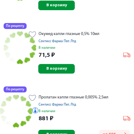
В корзину
По рецепту
Окумед капли глазные 0,5% 10мл
Сентисс Фарма Пвт. Лтд
В наличии
71,5
₽
В корзину
По рецепту
Пролатан капли глазные 0,005% 2,5мл
Сентисс Фарма Пвт. Лтд
В наличии
881
₽