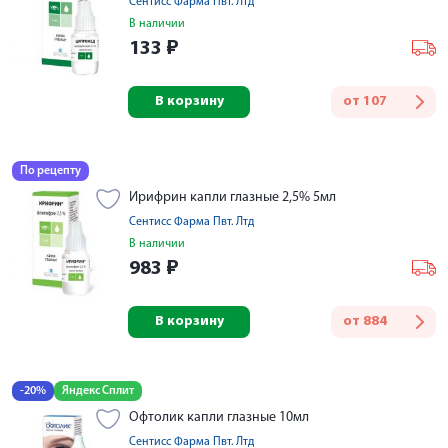
Сентисс Фарма Пвт. Лтд
В наличии
133
₽
В корзину
от
107
По рецепту
Ирифрин капли глазные 2,5% 5мл
Сентисс Фарма Пвт. Лтд
В наличии
983
₽
В корзину
от
884
-20%
Яндекс Сплит
Офтолик капли глазные 10мл
Сентисс Фарма Пвт. Лтд