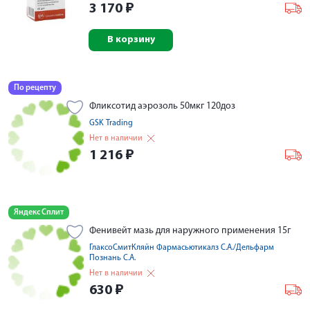
3 170
₽
В корзину
По рецепту
Фликсотид аэрозоль 50мкг 120доз
GSK Trading
Нет в наличии
1 216
₽
Яндекс Сплит
Фенивейт мазь для наружного применения 15г
ГлаксоСмитКляйн Фармасьютикалз С.А./Дельфарм
Познань С.А.
Нет в наличии
630
₽