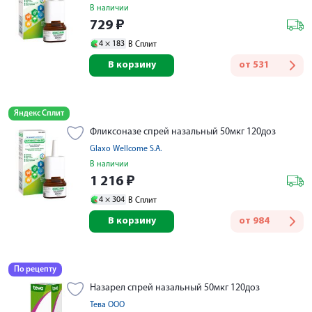
В наличии
729
₽
4 ×
183
В Сплит
В корзину
от
531
Яндекс Сплит
Фликсоназе спрей назальный 50мкг 120доз
Glaxo Wellcome S.A.
В наличии
1 216
₽
4 ×
304
В Сплит
В корзину
от
984
По рецепту
Назарел спрей назальный 50мкг 120доз
Тева ООО