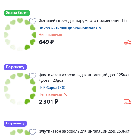
Яндекс Сплит
Фенивейт крем для наружного применения 15г
ГлаксоСмитКляйн Фармасьютикалз С.А.
Нет в наличии
649
₽
По рецепту
Флутиказон аэрозоль для ингаляций доз. 125мкг
/ доза 120доз
ПСК Фарма ООО
Нет в наличии
2 301
₽
По рецепту
Флутиказон аэрозоль для ингаляций доз. 250мкг