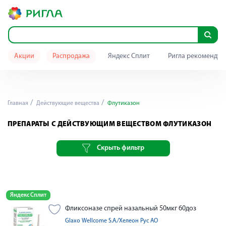
Акции
Распродажа
Яндекс Сплит
Ригла рекомендуе
Главная
Действующие вещества
Флутиказон
ПРЕПАРАТЫ С ДЕЙСТВУЮЩИМ ВЕЩЕСТВОМ ФЛУТИКАЗОН
Скрыть фильтр
Яндекс Сплит
Фликсоназе спрей назальный 50мкг 60доз
Glaxo Wellcome S.A./Хелеон Рус АО