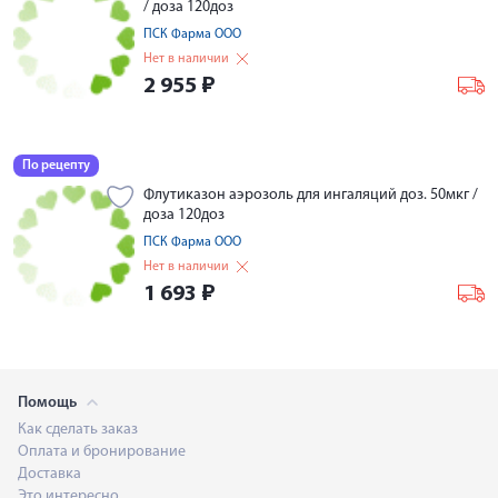
/ доза 120доз
ПСК Фарма ООО
Нет в наличии
2 955
₽
По рецепту
Флутиказон аэрозоль для ингаляций доз. 50мкг /
доза 120доз
ПСК Фарма ООО
Нет в наличии
1 693
₽
Помощь
Как сделать заказ
Оплата и бронирование
Доставка
Это интересно